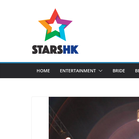
Skip
to
content
HOME
ENTERTAINMENT
BRIDE
B