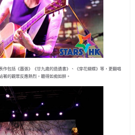
繹多首代表作包括《囂張》《廿九歲的造遺書》、《穿花蝴蝶》等，更翻唱
站著的觀眾反應熱烈，聽得如痴如醉。