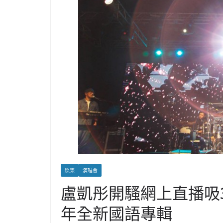
娛樂
演唱會
盧凱彤開騷網上直播吸
年全新國語專輯