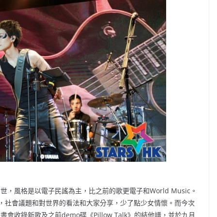
世，風格是以電子民謠為主，比之前的歌更電子和World Music。
，社會議題和對世界的看法和大家分享，少了點少女情懷。而今次
書會收錄新歌及之前demo碟《Pillow Talk》的結他譜，並於九月