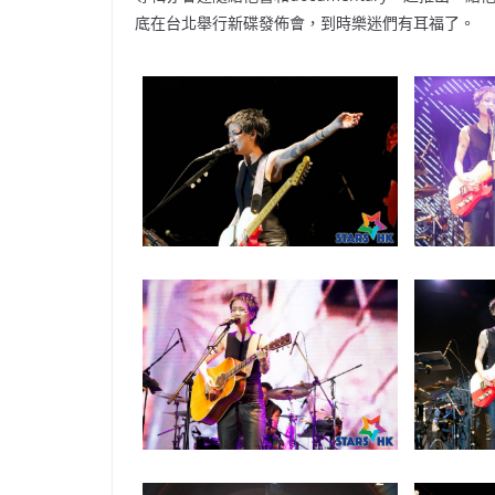
底在台北舉行新碟發佈會，到時樂迷們有耳福了。