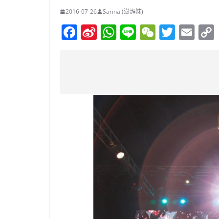
2016-07-26
Sarina (澎湃妹)
F
Si
W
Li
W
T
E
a
n
h
n
e
w
m
c
a
at
e
C
itt
ai
e
W
s
h
er
l
b
ei
A
at
o
b
p
o
o
p
k