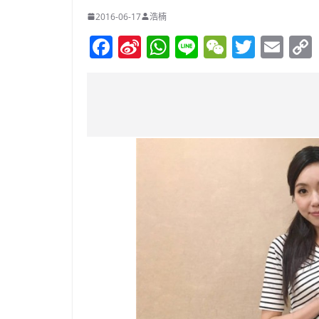
2016-06-17
浩楠
F
Si
W
Li
W
T
E
a
n
h
n
e
w
m
c
a
at
e
C
itt
ai
e
W
s
h
er
l
b
ei
A
at
o
b
p
o
o
p
k