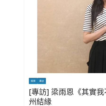
娛樂
專訪
[專訪] 梁雨恩《其實
州結緣