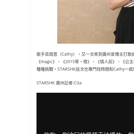
歌手梁雨恩（Cathy），又一次來到廣州宣傳主打
《magic》、《2015等。燈》、《情人前》、《
種種挑戰。STARSHK這次也專門找時間和Cathy
STARSHK 廣州記者:Cita