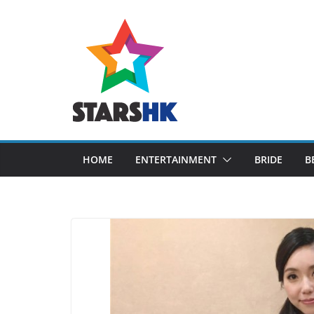
Skip
to
content
HOME
ENTERTAINMENT
BRIDE
B