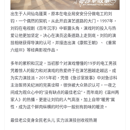
出生于人间仙岛蓬莱，原本在电业局安安分分做电工的刘
钧，一个偶然的契机，从此开启演艺道路的大门。1997年，
刘钧在电视剧《百年沉浮》中崭露头角，演戏时的投入与热
爱让他更加坚定，决心在演员这条道路上走到底。刘钧的演
技相继获得导演的认可，并接连出演《康熙王朝》、《重案
六组Ⅲ》等经典影视作品。
多年的累积和沉淀，当初那个对演戏懵懂的19岁的电工男孩
凭着惊人的毅力和对演戏的热爱终于在演艺圈越走越远，成
为实力演技派。2015年初，凭借《急诊室故事》中对急诊科
主治医师关纪洲的完美诠释，很快被大众熟识认可，一夜之
间成为观众心中的“没有缺点的最佳老公”。而年底的《温州两
家人》的热播，更是让刘钧的人气高涨，加上自带“暖男”属
性，成为这个鲜肉纵横的时代中一股别有韵味的暖流。
最佳老公变身全民老头儿 实力派演技创收视热潮