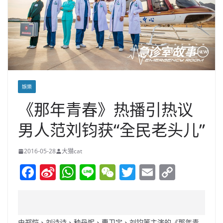
娛樂
《那年青春》热播引热议
男人范刘钧获“全民老头儿”
2016-05-28
大猫cat
F
Si
W
Li
W
T
E
C
a
n
h
n
e
w
m
o
c
a
at
e
C
itt
ai
p
e
W
s
h
er
l
y
由郑恺、刘诗诗、种丹妮、曹卫宇、刘钧等主演的《那年青