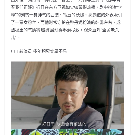
b
ei
A
at
Li
春我们正好》近日在东方卫视如火如荼得热播。剧中扮演“李
o
b
p
n
峰”的刘钧一身帅气的西装、笔直的长腿、高颜值的外表吸引
了一票女粉丝，而他时常守护在种丹妮扮演的韩露左右，成
o
o
p
k
熟稳重的气质将‘暖男’展现得淋漓尽致，观众直呼“全民老头
k
儿”。
电工转演员 多年积累实属不易