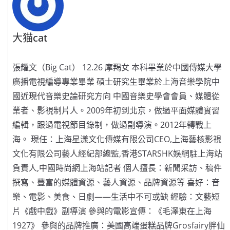
大猫cat
張耀文（Big Cat） 12.26 摩羯女 本科畢業於中國傳媒大學
廣播電視編導專業畢業 碩士研究生畢業於上海音樂學院中
國近現代音樂史論研究方向 中國音樂史學會會員、媒體從
業者、影視制片人。2009年初到北京，做過平面媒體實習
編輯，跟過電視節目錄制，做過副導演。2012年轉戰上
海。 現任：上海星漾文化傳媒有限公司CEO,上海藝核影視
文化有限公司藝人經紀部總監,香港STARSHK娛網駐上海站
負責人,中國時尚網上海站記者 個人擅長：新聞采訪、稿件
撰寫、豐富的媒體資源、藝人資源、品牌資源等 喜好：音
樂、電影、美食、日劇——生活中不可或缺 經驗：文藝短
片《戲中戲》副導演 參與的電影宣傳：《毛澤東在上海
1927》 參與的品牌推廣：美國高端蛋糕品牌Grosfairy胖仙