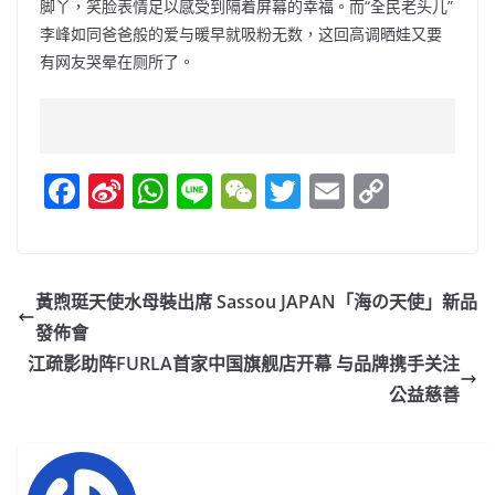
脚丫，笑脸表情足以感受到隔着屏幕的幸福。而“全民老头儿”
李峰如同爸爸般的爱与暖早就吸粉无数，这回高调晒娃又要
有网友哭晕在厕所了。
F
Si
W
Li
W
T
E
C
a
n
h
n
e
w
m
o
c
a
at
e
C
itt
ai
p
e
W
s
h
er
l
y
黃煦珽天使水母裝出席 Sassou JAPAN「海の天使」新品
b
ei
A
at
Li
發佈會
o
b
p
n
江疏影助阵FURLA首家中国旗舰店开幕 与品牌携手关注
o
o
p
k
公益慈善
k