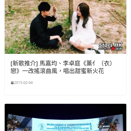
[新歌推介] 馬嘉均、李卓庭《薰亻（衣）
戀》一改搖滾曲風，唱出甜蜜新火花
2015-02-04