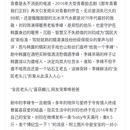
青春是永不消逝的电波，2016年大型青春励志剧《那年青春
我们正好》再次引发观众对青春的怀念。无论是消失已久的
BB机，还是酸酸甜甜的北冰洋汽水都是对70年代最好的致
敬。刘钧饰演得暖男老板李峰，是郑恺的伯乐，也是守护在
韩露身边的暖男，沉稳、智慧又不失颜值的刘钧成为“国民大
叔”新标准，驾轻就熟的精湛演技纷纷获得观众的掌声与好
评。而与韩露的精彩对手戏也让粉丝们直呼“给我一个李峰”，
剧中韩露在酒吧买醉借酒浇愁偶遇李峰，李峰呆萌的样子让
韩露误以为聋哑人，决定向其大吐苦水。谁知，李峰不但不
聋不哑而且还是一个钻石王老五，话锋突转，李峰鲜活的“全
民老头儿”形象从此深入人心。
“全民老头儿”喜获麟儿 网友哭晕唤爸爸
剧中的李峰专一且痴情，多年的陪伴与爱终于令有情人终成
眷属喜获爱的结晶，现实生活中的刘钧也终于在2016年有了
自己的宝宝。刘钧在微博发布一条“baby今天满月，重8.5
斤，发个博纪念一下！”的消息，附上图片中是宝宝的一对小