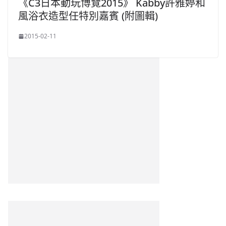
《C3日本動玩博覽2015》 Kabby許雅婷和
風浴衣造型任特別嘉賓 (附圖輯)
2015-02-11