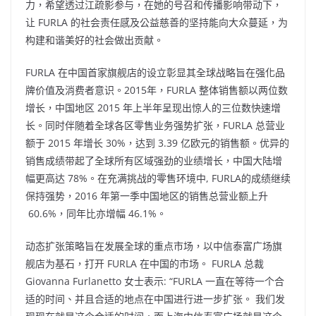
力，希望透过江疏影参与，在她的号召和传播影响带动下，
让 FURLA 的社会责任感及公益慈善的坚持能向大众蔓延，为
构建和谐美好的社会做出贡献。
FURLA 在中国首家旗舰店的设立彰显其全球战略旨在强化品
牌价值及消费者意识。2015年，FURLA 整体销售额以两位数
增长，中国地区 2015 年上半年呈现出惊人的三位数快速增
长。同时伴随着全球各区零售业务强势扩张，FURLA 总营业
额于 2015 年增长 30%，达到 3.39 亿欧元的销售额。优异的
销售成绩带起了全球所有区域强劲的业绩增长，中国大陆增
幅更高达 78%。在充满挑战的零售环境中, FURLA的成绩继续
保持强势，2016 年第一季中国地区的销售总营业额上升
60.6%，同年比亦增幅 46.1%。
动态扩张策略旨在发展全球的重点市场，以中信泰富广场旗
舰店为基石，打开 FURLA 在中国的市场。 FURLA 总裁
Giovanna Furlanetto 女士表示: “FURLA 一直在等待一个合
适的时间、并且合适的地点在中国进行进一步扩张。 我们发