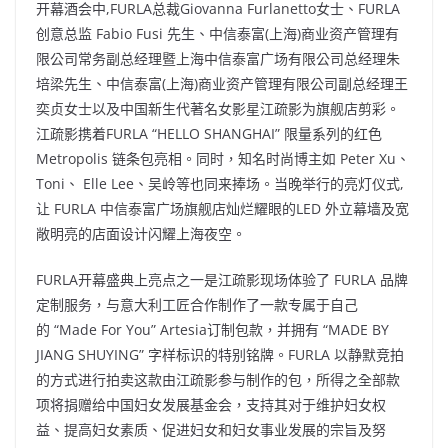
开幕酒会中,FURLA总裁Giovanna Furlanetto女士、FURLA
创意总监 Fabio Fusi 先生、中信泰富(上海)商业资产管理有
限公司常务副总经理暨上海中信泰富广场有限公司总经理朱
培梁先生、中信泰富(上海)商业资产管理有限公司副总经理王
奕贞女士以及中国新生代著名女影星江疏影为旗舰店剪彩。
江疏影携着FURLA “HELLO SHANGHAI” 限量系列的红色
Metropolis 链条包亮相。同时，知名时尚博主如 Peter Xu、
Toni、 Elle Lee、吴岭等也同来捧场。当晚举行的亮灯仪式,
让 FURLA 中信泰富广场旗舰店灿烂耀眼的LED 外立幕墙及宽
敞明亮的店面设计闪耀上海夜空。
FURLA开幕盛典上亮点之一是江疏影现场体验了 FURLA 品牌
定制服务，与意大利工匠合作制作了一款专属于自己
的 “Made For You” Artesia订制包款，并拥有 “MADE BY
JIANG SHUYING” 字样标识的特别铭牌。FURLA 以静默竞拍
的方式进行拍卖这款由江疏影参与制作的包，所得之全部款
项将捐赠给中国妇女发展基金会，支持其对于维护妇女权
益、提高妇女素质、促进妇女和妇女事业发展的宗旨及努