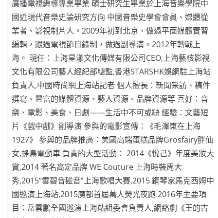
廣播電視編導專業畢業 碩士研究生畢業於上海音樂學院中
國近現代音樂史論研究方向 中國音樂史學會會員、媒體從
業者、影視制片人。2009年初到北京，做過平面媒體實習
編輯，跟過電視節目錄制，做過副導演。2012年轉戰上
海。 現任：上海星漾文化傳媒有限公司CEO,上海藝核影視
文化有限公司藝人經紀部總監,香港STARSHK娛網駐上海站
負責人,中國時尚網上海站記者 個人擅長：新聞采訪、稿件
撰寫、豐富的媒體資源、藝人資源、品牌資源等 喜好：音
樂、電影、美食、日劇——生活中不可或缺 經驗：文藝短
片《戲中戲》副導演 參與的電影宣傳：《毛澤東在上海
1927》 參與的品牌推廣：美國高端蛋糕品牌Grosfairy胖仙
女,蜂鳥電動車 負責的大型活動： 2014《悅己》年度美妝大
賞,2014 著名高定品牌 WE Couture 上海時裝周大
秀,2015“雪碧音碰音”上海歌唱大賽,2015 鋼琴家馬克西姆中
國巡演上海站,2015魔都首屆萬人熒光夜跑 2016年主要項
目：岳雲鵬全國巡演上海站組委會負責人,網絡劇《王的古