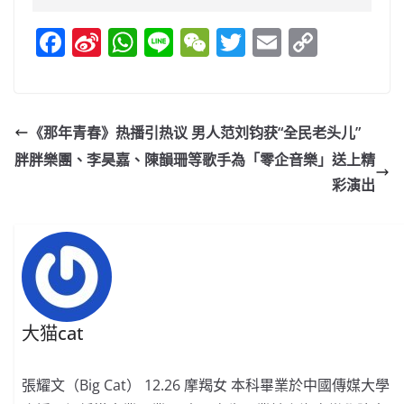
F
Si
W
Li
W
T
E
C
a
n
h
n
e
w
m
o
c
a
at
e
C
itt
ai
p
e
W
s
h
er
l
y
《那年青春》热播引热议 男人范刘钧获“全民老头儿”
b
ei
A
at
Li
胖胖樂團、李昊嘉、陳韻珊等歌手為「零企音樂」送上精
o
b
p
n
彩演出
o
o
p
k
k
大猫cat
張耀文（Big Cat） 12.26 摩羯女 本科畢業於中國傳媒大學