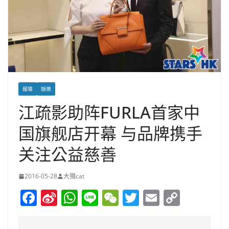
報導
娛樂
江疏影助阵FURLA首家中
国旗舰店开幕 与品牌携手
关注公益慈善
2016-05-28
大猫cat
F
Si
W
Li
W
T
E
C
a
n
h
n
e
w
m
o