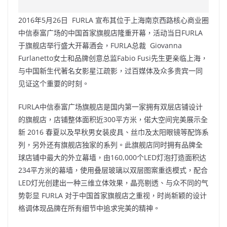
c
a
at
e
C
itt
ai
p
e
W
s
h
er
l
y
2016年5月26日 FURLA 宣布其位于上海南京西路核心商业圈
b
ei
A
at
Li
中信泰富广场的中国首家旗舰店隆重开幕，活动当日FURLA
o
b
p
n
于旗舰店举行盛大开幕酒会，FURLA总裁 Giovanna
Furlanetto女士和品牌创意总监Fabio Fusi先生更亲临上海，
o
o
p
k
与中国新生代著名女影星江疏影，过百媒体及众多贵宾一同
k
见证这个重要的时刻。
FURLA中信泰富广场旗舰店是国内第一家拥有双层店铺设计
的旗舰店，店铺整体面积近300平方米，偌大空间完美展示全
新 2016 春夏以及早秋男女装皮具、丝巾及太阳眼镜等配饰系
列，另外还有旗舰店独家的系列。此旗舰店同时拥有品牌全
球店铺中最大的外立幕墙，由160,000个LED灯泡打造面积达
234平方米的幕墙，使用叠层玻璃以双层图案重迭模式，配合
LED灯光创建出一种三维立体效果，晶亮剔透、与众不同的气
势彰显 FURLA 对于中国首家旗舰店之重视，时尚新颖的设计
格调体现品牌在所有细节中追求完美的精神。