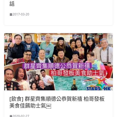
話
2017-03-20
[飲食] 群星齊集順德公恭賀新禧 柏哥發板
美食佳餚助士氣￼
2020-02-27