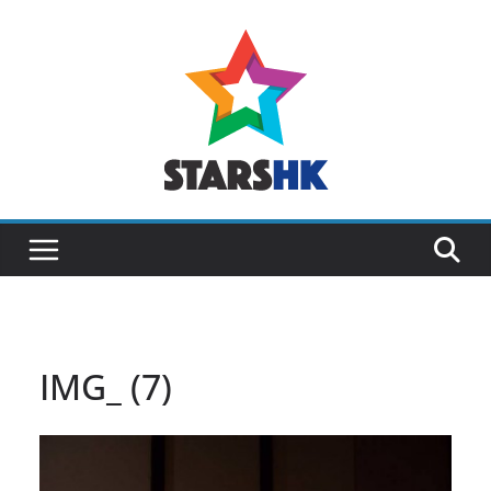
Skip
to
content
IMG_ (7)