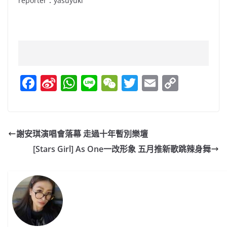
reporter：yasuyuki
F
Si
W
Li
W
T
E
C
a
n
h
n
e
w
m
o
c
a
at
e
C
itt
ai
p
e
W
s
h
er
l
y
謝安琪演唱會落幕 走過十年暫別樂壇
b
ei
A
at
Li
[Stars Girl] As One一改形象 五月推新歌跳辣身舞
o
b
p
n
o
o
p
k
k