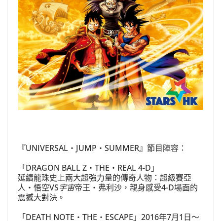
『UNIVERSAL・JUMP・SUMMER』節目陣容：
「DRAGON BALL Z・THE・REAL 4-D」
延續龍珠史上兩大超強力量的傳奇人物：超級賽亞
人・悟空VS
宇宙
帝王・弗利沙，親身感受4-D場面的
震撼大對決。
「DEATH NOTE・THE・ESCAPE」2016年7月1日～