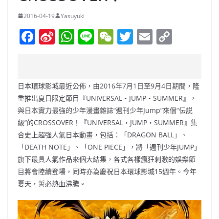
2016-04-19
Yasuyuki
F
Si
W
Li
W
T
E
C
a
n
h
n
e
w
m
o
c
a
at
e
C
itt
ai
p
e
W
s
h
er
l
y
日本環球影城最近公佈，由2016年7月1日至9月4日期間，隆
b
ei
A
at
Li
重推出夏日限定節目『UNIVERSAL・JUMP・SUMMER』，
o
b
p
n
與日本實力最強的少年漫畫雜誌“週刊少年Jump”來個“伝説
級”的CROSSOVER！『UNIVERSAL・JUMP・SUMMER』集
o
o
p
k
合史上超強人氣日本動畫，包括：「DRAGON BALL」、
k
「DEATH NOTE」、「ONE PIECE」，將「週刊少年JUMP」
旗下最具人氣作品來個大結集，各式各樣瘋狂刺激的娛樂節
目將會陸續登場，同時亦為慶祝日本環球影城15週年。今年
夏天，誓必熱血沸騰。