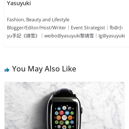
Yasuyuki
Fashion, Beauty and Lifestyle
Blogger/Editor/Host/Writer｜Event Strategist｜fb@小
yu手記《靖雪》｜weibo@yasuyuki黎靖雪｜Ig@yasuyuki
You May Also Like