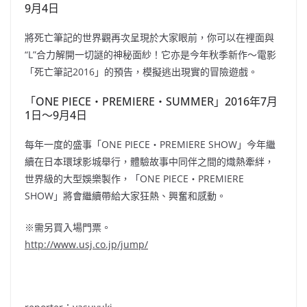
9月4日
將死亡筆記的世界觀再次呈現於大家眼前，你可以在裡面與
“L”合力解開一切謎的神秘面紗！它亦是今年秋季新作～電影
「死亡筆記2016」的預告，模擬逃出現實的冒險遊戲。
「ONE PIECE・PREMIERE・SUMMER」2016年7月
1日～9月4日
每年一度的盛事「ONE PIECE・PREMIERE SHOW」今年繼
續在日本環球影城舉行，體驗故事中同伴之間的熾熱牽絆，
世界級的大型娛樂製作，「ONE PIECE・PREMIERE
SHOW」將會繼續帶給大家狂熱、興奮和感動。
※需另買入場門票。
http://www.usj.co.jp/jump/