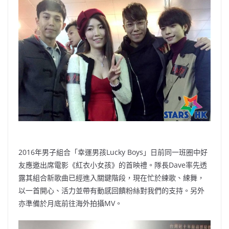
b
ei
A
at
Li
o
b
p
n
o
o
p
k
k
2016年男子組合「幸運男孩Lucky Boys」日前同一班圈中好
友應邀出席電影《紅衣小女孩》的首映禮。隊長Dave率先透
露其組合新歌曲已經進入關鍵階段，現在忙於練歌、綀舞，
以一首開心、活力並帶有動感回饋粉絲對我們的支持。另外
亦準備於月底前往海外拍攝MV。