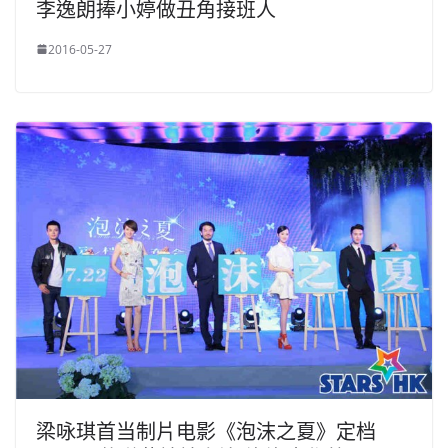
李逸朗捧小婷做丑角接班人
2016-05-27
梁咏琪首当制片电影《泡沫之夏》定档