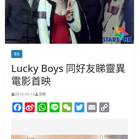
電影
Lucky Boys 同好友睇靈異
電影首映
2016-03-14
浩楠
F
Si
W
Li
W
T
E
C
a
n
h
n
e
w
m
o
c
a
at
e
C
itt
ai
p
e
W
s
h
er
l
y