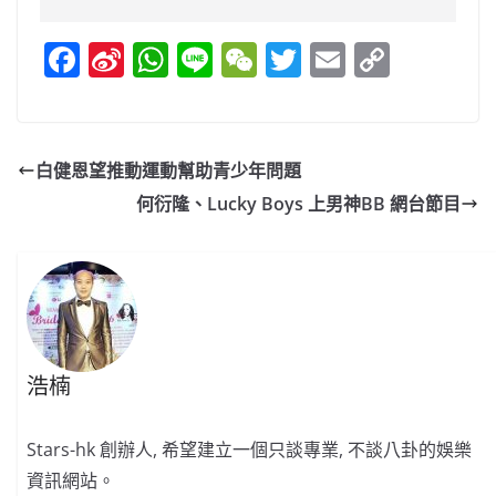
F
Si
W
Li
W
T
E
C
a
n
h
n
e
w
m
o
c
a
at
e
C
itt
ai
p
e
W
s
h
er
l
y
白健恩望推動運動幫助青少年問題
b
ei
A
at
Li
何衍隆、Lucky Boys 上男神BB 網台節目
o
b
p
n
o
o
p
k
k
浩楠
Stars-hk 創辦人, 希望建立一個只談專業, 不談八卦的娛樂
資訊網站。