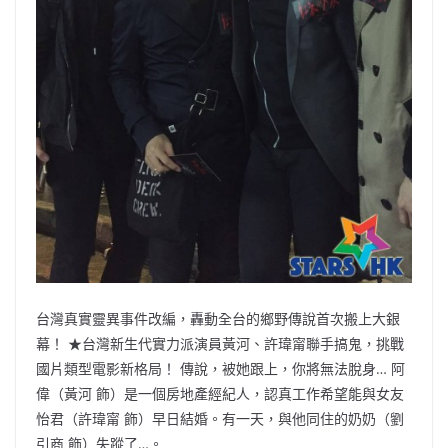
台灣真實靈異事件改編，轟動全台的鄉野傳說首次搬上大銀
幕！ ★台灣新生代實力派演員黃河、許瑋甯聯手搞鬼，挑戰
國片類型電影新格局！ 傳說，被她跟上，你將無法脫身… 阿
偉（黃河 飾）是一個房地產經紀人，認真工作希望能與女友
怡君（許瑋甯 飾）早日結婚。有一天，與他同住的奶奶（劉
引商 飾）失蹤了…。