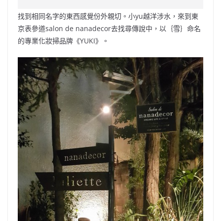
e
W
s
h
er
l
y
找到相同名字的東西感覺份外親切。小yu越洋涉水，來到東
b
ei
A
at
Li
京表參道salon de nanadecor去找尋傳說中，以｛雪｝命名
o
b
p
n
的專業化妝掃品牌《YUKI》。
o
o
p
k
k