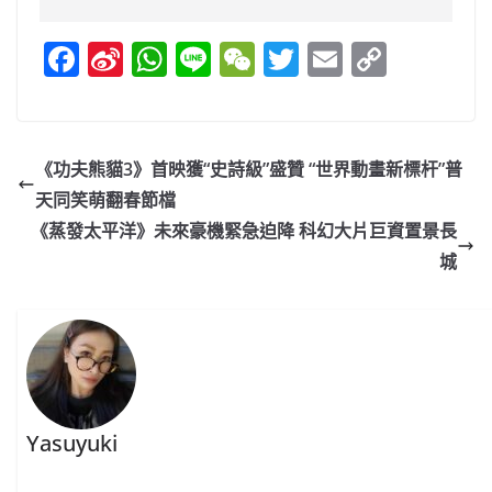
F
Si
W
Li
W
T
E
C
a
n
h
n
e
w
m
o
c
a
at
e
C
itt
ai
p
e
W
s
h
er
l
y
《功夫熊貓3》首映獲“史詩級”盛贊 “世界動畫新標杆”普
b
ei
A
at
Li
天同笑萌翻春節檔
o
b
p
n
《蒸發太平洋》未來豪機緊急迫降 科幻大片巨資置景長
o
o
p
k
城
k
Yasuyuki