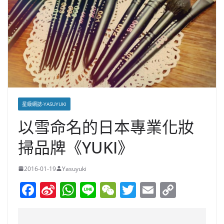
星級網誌-YASUYUKI
以雪命名的日本專業化妝
掃品牌《YUKI》
2016-01-19
Yasuyuki
F
Si
W
Li
W
T
E
C
a
n
h
n
e
w
m
o
c
a
at
e
C
itt
ai
p