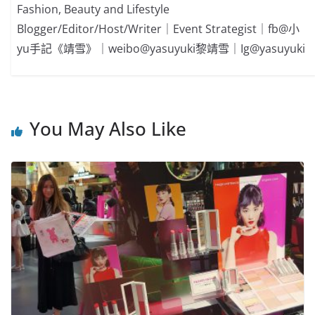
Fashion, Beauty and Lifestyle
Blogger/Editor/Host/Writer｜Event Strategist｜fb@小
yu手記《靖雪》｜weibo@yasuyuki黎靖雪｜Ig@yasuyuki
You May Also Like