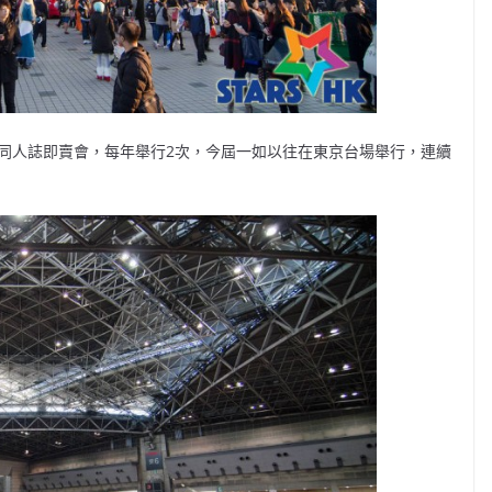
大型的同人誌即賣會，每年舉行2次，今屆一如以往在東京台場舉行，連續