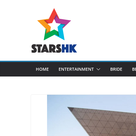
Skip
to
content
HOME
ENTERTAINMENT
BRIDE
B