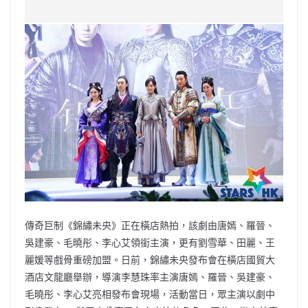
c
a
at
e
C
itt
ai
p
e
W
s
h
er
l
y
b
ei
A
at
Li
o
b
p
n
o
o
p
k
k
傳奇巨制《錦繡未央》正在橫店熱拍，該劇由唐嫣、羅晉、
吳建豪、毛曉彤、李心艾領銜主演，更有劉雪華、田麗、王
麗媛等戲骨重磅加盟。日前，錦繡未央發布會在橫店國貿大
酒店文龍廳舉辦，導演李慧珠率主演唐嫣、羅晉、吳建豪、
毛曉彤、李心艾亮相發布會現場，活動當日，眾主演以劇中