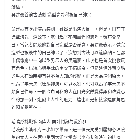
觸碰。
吳建豪首演古裝劇 造型高冷稱被自己帥呆
吳建豪首次出演古裝劇，雖然是出演大反一，但是，日前其
造型海報一經公布，就引起了花痴黨們的驚呼。發布會當
日，當記者問及他對自己造型是否滿意，吳建豪表示，做完
造型也被鏡中的自己帥呆了，沒想到古裝可以這麼酷。在都
市偶像劇中一向以型男示人的吳建豪，此次也是首次挑戰反
面角色，出演心狠手辣的南安王拓拔余，但是這個外表冷酷
的男人在幼時卻有著不為人知的經歷，正是因為這個原因，
他為了李未央（唐嫣飾演）可以收劍，也可以為了李未央不
顧自己性命，一個冷血自私的人在目光突然變得柔和改變心
性的那一刻，迸發出人性的魅力，這也正是拓拔余這個角色
的閃光點所在。
毛曉彤挑戰多面佳人 耍計鬥狠為愛痴狂
毛曉彤出演相府三小姐李常茹，是一個長期受到壓抑心理陰
暗的女人。在家中受到大姐李常樂（李心艾飾演）的排擠，