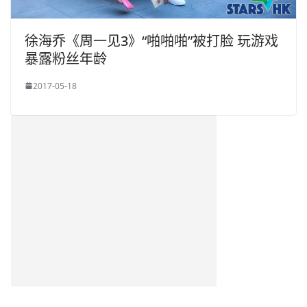
徐海乔《周一见3》“啪啪啪”被打脸 玩游戏
暴露粉丝年龄
2017-05-18