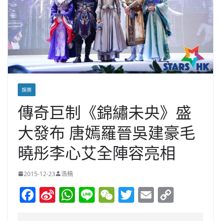
娛樂
傳奇巨制《錦繡未央》盛
大發布 唐嫣羅晉吳建豪毛
曉彤李心艾全陣容亮相
2015-12-23
浩楠
F
Si
W
Li
W
T
E
C
a
n
h
n
e
w
m
o