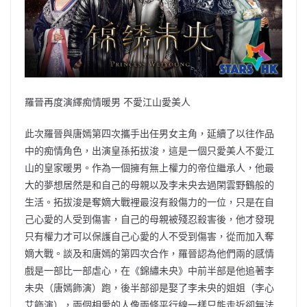
羅晉再度演繹痴情暖男 不愛江山愛美人
此次羅晉與唐嫣第四次攜手出任男女主角，延續了以往作品
中的痴情角色，出演皇孫拓拔浚，這是一個只愛美人不愛江
山的皇家暖男。作為一個擁有無上權力的帝位繼承人，他最
大的夢想居然是和自己的母親以及李未央去過閑雲野鶴般的
生活。拓拔浚是奪嫡大戰裡最沒有殺傷力的一位，只是在自
己心愛的人受到傷害，自己的母親被殘忍殺害後，他才發現
只有權力才可以保護自己心愛的人不受到傷害，從而加入奪
嫡大戰。談及和唐嫣的第四次合作，羅晉認為他們兩的感情
戲是一部比一部虐心，在《錦繡未央》中前半部是他追著李
未央（唐嫣飾演）跑，後半部卻是娶了李未央的姐姐（李心
艾飾演），兩個相愛的人像兩條平行線一樣只能走近卻無法