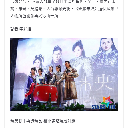
形像登台， 與眾人分享了各自出演的角色，至此，繼之前唐
嫣、羅晉、吳建豪三人海報曝光後，《錦繡未央》這個超級IP
人物角色關系再揭冰山一角。
記者:李莉雅
精英聯手再造精品 權術謀略燒腦升級