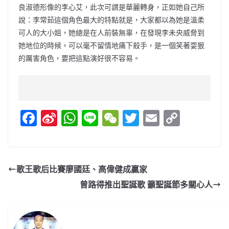
良淑德形像的李心艾，此次可謂是華麗轉身，正如她自己所
說：李常茹這個角色最大的特點就是，大家都以為她是溫柔
可人的大小姐，她總是在人前裝無辜，在發現李未央威脅到
她地位的時候，可以毫不留情地痛下殺手，是一個笑著耍狠
的厲害角色，要把這點演好很不容易。
F
Si
W
Li
W
T
E
C
a
n
h
n
e
w
m
o
c
a
at
e
C
itt
ai
p
e
W
s
h
er
l
y
歌王歌后比賽廖國廷、高偉健成贏家
b
ei
A
at
Li
曾路得推出聖誕歌 籲聖誕節多關心人
o
b
p
n
o
o
p
k