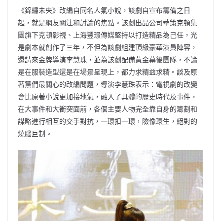
《錦繡未央》改編自同名人氣小說，該劇自宣布籌備之日
起，就是網友關注和討論的焦點。該劇出品公司華策克頓集
團旗下克頓影視、上海豐璟傳媒堅持以打造精品為己任，光
是劇本就創作了三年，不但為該劇組建頂級豪華演員陣容，
還請來金牌導演李慧珠，並為該劇配備黃金幕後團隊，不論
是在服裝造型還是在場景呈現上，都力求精益求精。談及原
著黨們最關心的改編問題，導演李慧珠表示：電視劇的改變
會比原著小說更加接地氣，融入了具體的歷史時代及事件，
在大事件和大衝突面前，各個主要人物完全靠自身的籌劃和
謀略進行相互的交手對抗，一環扣一環，險像環生，絕對的
燒腦巨制。