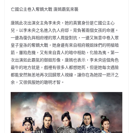
亡國公主卷入奪嫡大戰 唐嫣霸氣來襲
唐嫣此次出演女主角李未央，她的真實身份是亡國公主心
兒，以李未央之名進入仇人府邸，背負著兩個女孩的命運。
一邊為復仇與相府裡的眾人周旋對抗，一邊又無意中卷入眾
皇子皇孫的奪嫡大戰，她身邊有來自相府親姐妹們的明槍暗
箭，屢陷危機，又有來自貴人的暗中相助，化險為夷。第一
次出演如此霸氣的御姐形像，唐嫣也表示，李未央這個角色
最牛的地方就是，戲裡有很多人都想她死，但是她每次遇險
都能安然無恙地再次回歸眾人視線，讓你在為她捏一把汗之
余，又很佩服她的聰明才智。