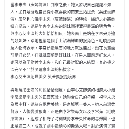
當李未央（唐嫣飾演）到來之後，她又發現自己處處不如
人，尤其是發現自己從小就喜歡的南安王拓拔余（吳建豪飾
演）居然也心儀李未央（唐嫣飾演）的時候，嫉妒之心將她
逼向極端，她是陷害李未央的姐妹團裡藏得最深的狠角色，
與李心艾出演的大姐恰恰相反，她表面上是站在李未央身邊
的好姐妹，暗地裡卻是個手上沾滿鮮血的狠角色。毛曉彤談
及人物時表示，李常茹最厲害的地方就是能忍，她在長輩面
前是好女兒，在姐姐面前是好妹妹，在男人面前是好女人，
她可以為了對付李未央，和自己最討厭的人結盟，其心機之
深完全不亞於吳建豪出演的拓拔余。
李心艾出演絕世美女 笑著耍狠是境界
與毛曉彤出演的角色恰恰相反，由李心艾飾演的相府大小姐
李常樂是李未央的正面死敵。她聯合自己的母親，視李未央
為眼中釘，她擁有絕世美貌，是京城第一美人。她人前溫柔
賢淑，人後變臉狠毒，正是由李常樂母女以及李常茹（毛曉
彤飾演），組成了相府了時刻威脅李未央性命的毒婦團，也
正是這三人，成就了劇中最精彩的撕逼大戰。對於演慣了賢