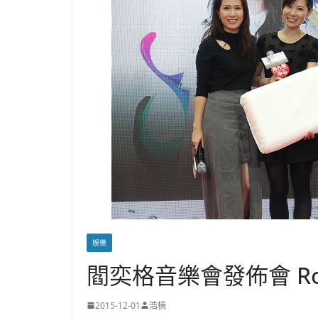
娛樂
閻奕格音樂會發佈會 Rob
2015-12-01
浩楠