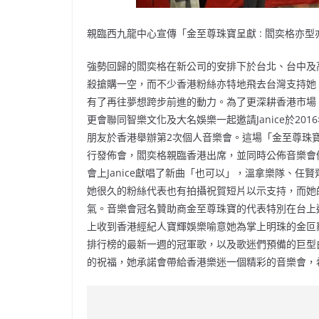
親臨西九龍中心宣傳「金至尊珠寶呈獻 : 閻奕格亦
強勢回歸的閻奕格在新公司的安排下於台北、台中及
殺搶購一空，而不少香港粉絲亦特地飛去台灣支持她。J
有了再往夢想跨步前進的動力。為了更深耕香港市場
更會聯同智樂文化及大名娛樂一起邀請Janice於20
朋友於香港舉辦第2次個人音樂會。這場「金至尊珠寶呈
行發佈會，閻奕格親臨香港出席，並同時公佈音樂會
會上Janice獻唱了新曲「也可以」，溫拿樂隊、任賢齊、
她很久的粉絲代表也有拍攝祝賀短片以示支持，而她的好友
氣。音樂會冠名贊助商金至尊珠寶的代表特別在台上送
上收到香港經紀人寶輝娛樂喻意她為掌上明珠的金叵
排行榜的最新一週的冠軍歌，以及歌迷們預備的巨型白
的祝福，她承諾會帶給香港樂迷一個精彩的音樂會，