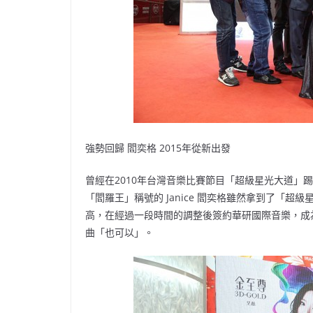
強勢回歸 閻奕格 2015年從新出發
曾經在2010年台灣音樂比賽節目「超級星光大道」
「閻羅王」稱號的 Janice 閻奕格雖然拿到了「
高，在經過一段時間的調整後簽約華研國際音樂，成為
曲「也可以」。