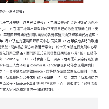
型亦格香港音樂會」
高雄三地舉辦「愛自己音樂會」，三場音樂會門票均被她的歌迷秒
anice 在這三地演出時看到台下支持自己的歌迷在感動之餘，更
， 華研國際音樂特別將閻奕格的香港事務交由寶輝娛樂代為處理。
16年1月17號在九龍灣國際展貿中心 展貿廳 3，為等候她多時的歌迷
獻 : 閻奕格亦型亦格香港音樂會」 於今天30號在西九龍中心舉
優先訂票巳爆滿，而門票正式公開發售日期則為12月1號。在發佈
Selina @ S.H.E.、林宥嘉、信、周蕙、辰亦儒和周定緯及追隨
二人女子組合Robynn & Kendy更現身發佈會現場為她打
了一套手鏈及頸鏈給Janice，讚許她在華語樂壇光芒四射，再加
羅，新城資訊台台長朱明銳宣佈單曲「也可以」成為了新城國語力
免公仔，Janice不單止覺得非常感動，而且有如收到了很多溫暖
希望大家可以和她共渡一個難忘的晚上。