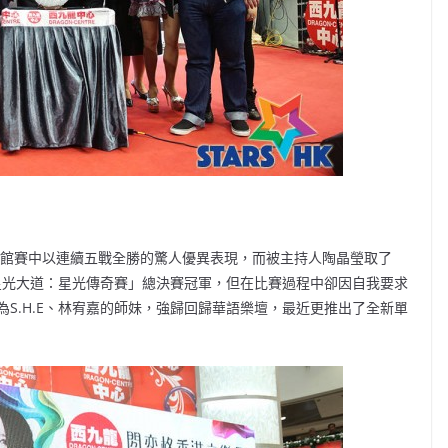
踢館賽中以連續五戰全勝的驚人優異表現，而被主持人陶晶瑩取了
超級星光大道：星光傳奇賽」總決賽冠軍，但在比賽過程中卻因自我要求
S.H.E、林宥嘉的師妹，強歸回歸華語樂壇，最近更推出了全新單