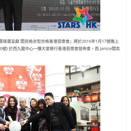
珠寶呈獻 閻奕格亦型亦格香港音樂會」將於2016年1月17號晚上
號) 於西九龍中心一樓大堂舉行香港音樂會發佈會，而 Janice閻奕