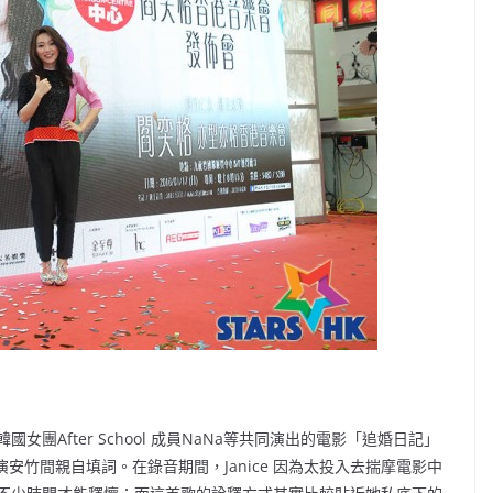
團After School 成員NaNa等共同演出的電影「追婚日記」
演安竹間親自填詞。在錄音期間，Janice 因為太投入去揣摩電影中