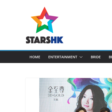
Skip
to
content
HOME
ENTERTAINMENT
BRIDE
B