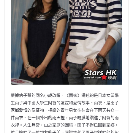
根據痞子蔡的同名小說改編，《雨衣》講述的是日本女留學
生雨子與中國大學生阿智的友誼和愛情故事。雨衣，是雨子
家鄉愛情的像征物，相戀的青年男女往往會在下雨天共穿一
件雨衣。在一個外出的雨天裡，雨子靦腆地鑽進了阿智的雨
衣裡。人生無常，由於家庭的困境，雨子不得已回到家鄉，
並且嫁給了一位親友的子弟。阿智穿起了雨子贈送給他的紫