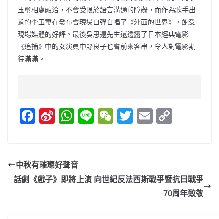
玉璽相處融洽，不會受限於語言溝通的障礙，而作為歌手出
道的李玉璽在發布會現場自彈自唱了《外面的世界》，飽受
現場媒體的好評。最後吳思遠先生還透露了日本經典電影
《追捕》中的女演員中野良子也會前來客串，令人對電影期
待滿滿。
F
Si
W
Li
W
T
E
C
a
n
h
n
e
w
m
o
c
a
at
e
C
itt
ai
p
e
W
s
h
er
l
y
中秋有璀璨好聲音
b
ei
A
at
Li
話劇《戲子》即將上演 向世紀反法西斯戰爭暨抗日戰爭
o
b
p
n
70周年致敬
o
o
p
k