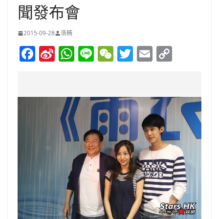
聞發布會
2015-09-28
浩楠
F
Si
W
Li
W
T
E
C
a
n
h
n
e
w
m
o
c
a
at
e
C
itt
ai
p
e
W
s
h
er
l
y
b
ei
A
at
Li
o
b
p
n
o
o
p
k
k