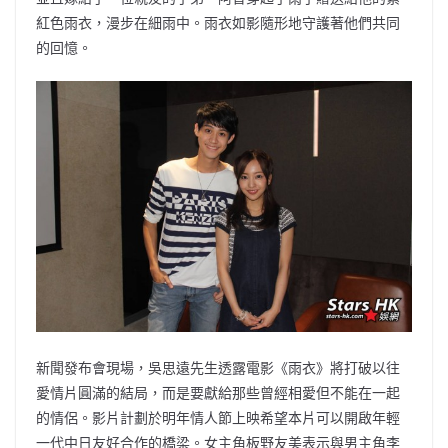
紅色雨衣，漫步在細雨中。雨衣如影隨形地守護著他們共同
的回憶。
新聞發布會現場，吳思遠先生透露電影《雨衣》將打破以往
愛情片圓滿的結局，而是要獻給那些曾經相愛但不能在一起
的情侶。影片計劃於明年情人節上映希望本片可以開啟年輕
一代中日友好合作的橋梁。女主角板野友美表示與男主角李