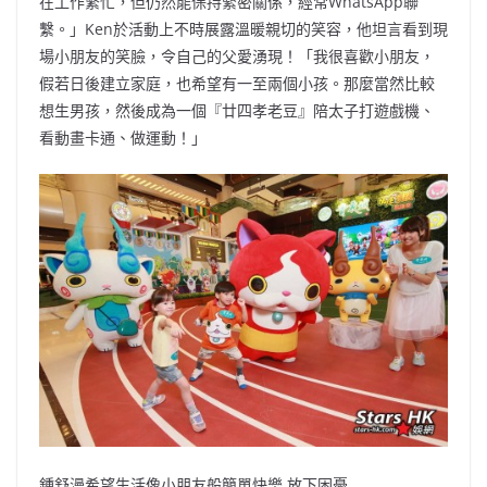
在工作繁忙，但仍然能保持緊密關係，經常WhatsApp聯
繫。」Ken於活動上不時展露溫暖親切的笑容，他坦言看到現
場小朋友的笑臉，令自己的父愛湧現！「我很喜歡小朋友，
假若日後建立家庭，也希望有一至兩個小孩。那麼當然比較
想生男孩，然後成為一個『廿四孝老豆』陪太子打遊戲機、
看動畫卡通、做運動！」
鍾舒漫希望生活像小朋友般簡單快樂 放下困憂