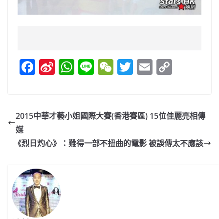
F
Si
W
Li
W
T
E
C
a
n
h
n
e
w
m
o
c
a
at
e
C
itt
ai
p
e
W
s
h
er
l
y
2015中華才藝小姐國際大賽(香港賽區) 15位佳麗亮相傳
b
ei
A
at
Li
媒
o
b
p
n
《烈日灼心》：難得一部不扭曲的電影 被誤傳太不應該
o
o
p
k
k