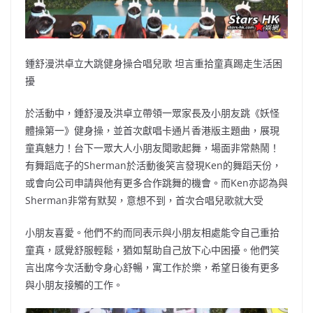
鍾舒漫洪卓立大跳健身操合唱兒歌 坦言重拾童真踢走生活困
擾
於活動中，鍾舒漫及洪卓立帶領一眾家長及小朋友跳《妖怪
體操第一》健身操，並首次獻唱卡通片香港版主題曲，展現
童真魅力！台下一眾大人小朋友聞歌起舞，場面非常熱鬧！
有舞蹈底子的Sherman於活動後笑言發現Ken的舞蹈天份，
或會向公司申請與他有更多合作跳舞的機會。而Ken亦認為與
Sherman非常有默契，意想不到，首次合唱兒歌就大受
小朋友喜愛。他們不約而同表示與小朋友相處能令自己重拾
童真，感覺舒服輕鬆，猶如幫助自己放下心中困擾。他們笑
言出席今次活動令身心舒暢，寓工作於樂，希望日後有更多
與小朋友接觸的工作。