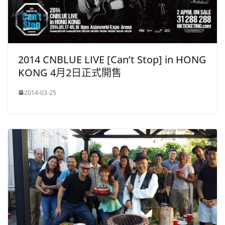
2014 CNBLUE LIVE [Can’t Stop] in HONG
KONG 4月2日正式開售
2014-03-25