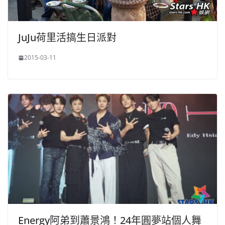
JuJu荷里活搞生日派對
2015-03-11
Energy阿弟到蕭景鴻！24年圓夢站個人舞