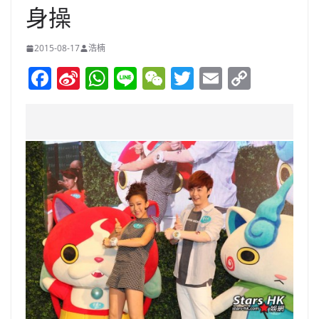
身操
2015-08-17
浩楠
F
Si
W
Li
W
T
E
C
a
n
h
n
e
w
m
o
c
a
at
e
C
itt
ai
p
e
W
s
h
er
l
y
b
ei
A
at
Li
o
b
p
n
o
o
p
k
k