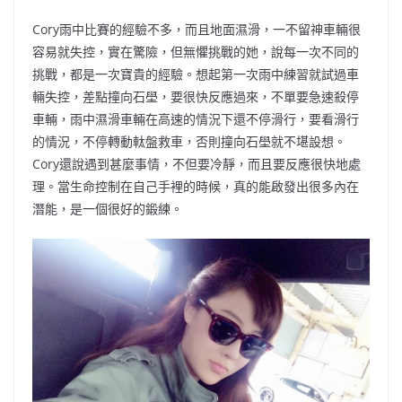
Cory雨中比賽的經驗不多，而且地面濕滑，一不留神車輛很
容易就失控，實在驚險，但無懼挑戰的她，說每一次不同的
挑戰，都是一次寶貴的經驗。想起第一次雨中練習就試過車
輛失控，差點撞向石壆，要很快反應過來，不單要急速殺停
車輛，雨中濕滑車輛在高速的情況下還不停滑行，要看滑行
的情況，不停轉動軚盤救車，否則撞向石壆就不堪設想。
Cory還說遇到甚麼事情，不但要冷靜，而且要反應很快地處
理。當生命控制在自己手裡的時候，真的能啟發出很多內在
潛能，是一個很好的鍛練。