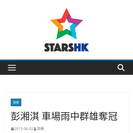
Skip
to
content
娛樂
彭湘淇 車場雨中群雄奪冠
2015-06-02
浩楠