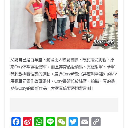
又說自己是白羊座，覺得比人較愛冒險，敢於接受挑戰。原
來Cory不單喜愛賽車，而且非常熱愛騎馬、真槍射擊、拳擊
等刺激挑戰性高的運動。最近Cory新歌《甚麼叫幸福》的MV
用賽車元素作故事題材，Cory最近忙於錄音，拍攝，真的很
期待Cory的最新作品，大家真係要密切留意喇！
F
Si
W
Li
W
T
E
C