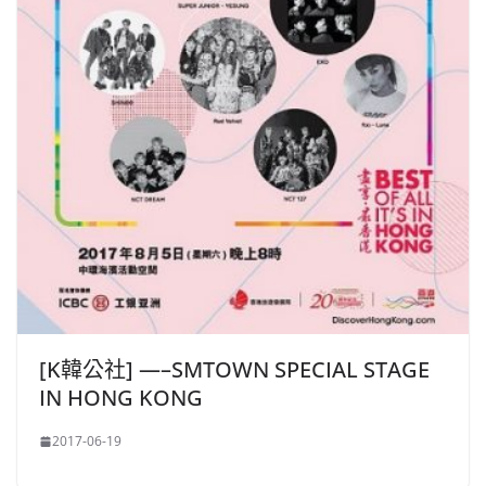
[K韓公社] —–SMTOWN SPECIAL STAGE
IN HONG KONG
2017-06-19