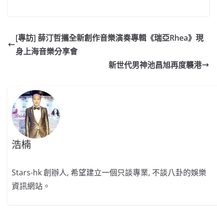
a
n
h
n
e
w
m
o
c
a
at
e
C
itt
ai
p
e
W
s
h
er
l
y
[專訪] 薛汀哲攜全新創作音樂演奏專輯《瑞亞Rhea》現
b
ei
A
at
Li
身上海音樂分享會
o
b
p
n
新世代男神池昌旭再度襲港
o
o
p
k
k
浩楠
Stars-hk 創辦人, 希望建立一個只談專業, 不談八卦的娛樂
資訊網站。