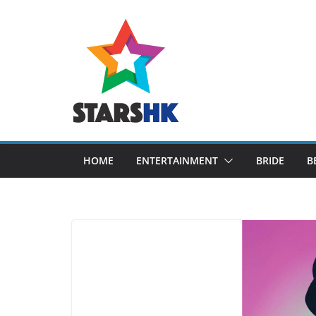
Skip
to
content
HOME
ENTERTAINMENT
BRIDE
B