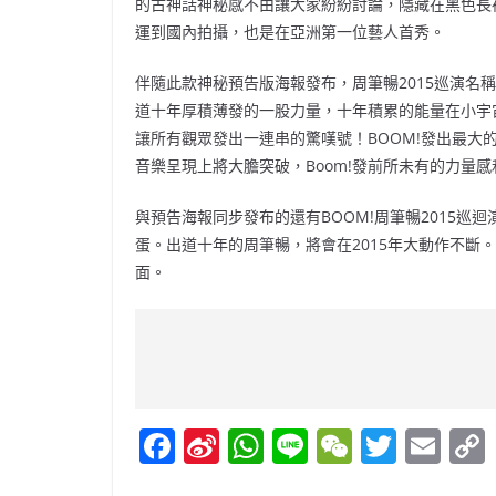
的古神話神秘感不由讓大家紛紛討論，隱藏在黑色長
運到國內拍攝，也是在亞洲第一位藝人首秀。
伴隨此款神秘預告版海報發布，周筆暢2015巡演名稱“
道十年厚積薄發的一股力量，十年積累的能量在小宇
讓所有觀眾發出一連串的驚嘆號！BOOM!發出最大的
音樂呈現上將大膽突破，Boom!發前所未有的力量
與預告海報同步發布的還有BOOM!周筆暢2015
蛋。出道十年的周筆暢，將會在2015年大動作不斷
面。
F
Si
W
Li
W
T
E
a
n
h
n
e
w
m