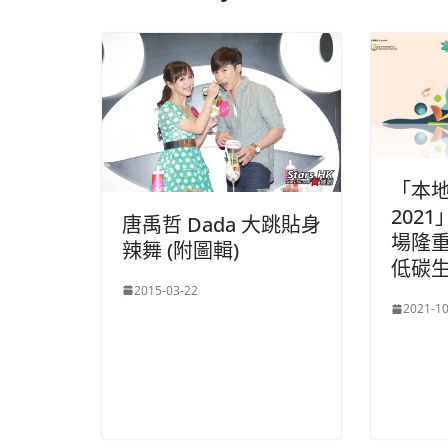
「本
202
唐禹哲 Dada 大跳貼身
場隆重
辣舞 (附圖輯)
低碳
2015-03-22
2021-10