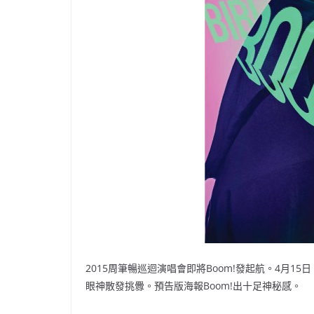
2015周筆暢巡迴演唱會即將Boom!發起航。4月
眼神散發挑釁。預告版海報Boom!出十足神秘感。