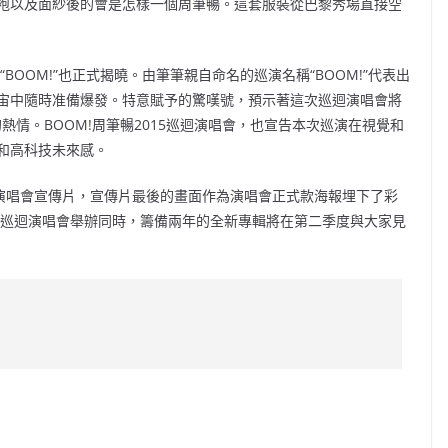
袍以及面紗後的會是怎樣一個周筆暢。這套服裝從巴黎秀場直接空
BOOM!”也正式揭曉。由筆筆親自命名的巡演名稱“BOOM!”代表出
宙中隨時准備爆發。特意賦予的驚嘆號，預示著這次巡迴演唱會將
熱情。BOOM!周筆暢2015巡迴演唱會，也宣告本次巡演在視覺和
感和高科技未來感。
巡迴演唱會宣傳片，宣傳片最後的畫面作為演唱會正式款海報埋下了彩
。巡迴演唱會舉辦同時，籌備兩年的全新專輯將在第二季度與大家見
C
o