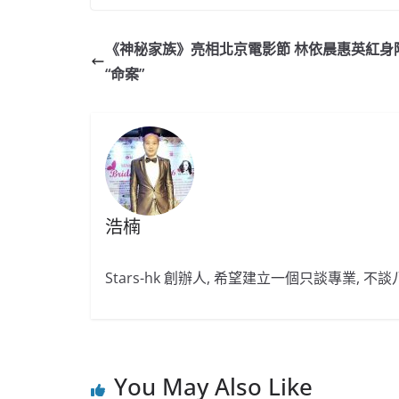
c
a
at
e
C
itt
ai
e
W
s
h
er
l
《神秘家族》亮相北京電影節 林依晨惠英紅身
b
ei
A
at
“命案”
o
b
p
o
o
p
k
浩楠
Stars-hk 創辦人, 希望建立一個只談專業, 
You May Also Like