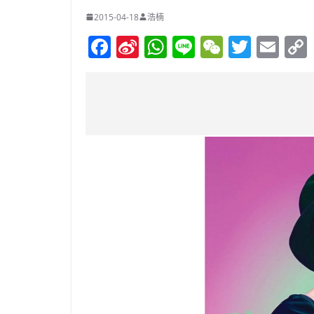
2015-04-18
浩楠
F
Si
W
Li
W
T
E
a
n
h
n
e
w
m
c
a
at
e
C
itt
ai
e
W
s
h
er
l
b
ei
A
at
o
b
p
o
o
p
k