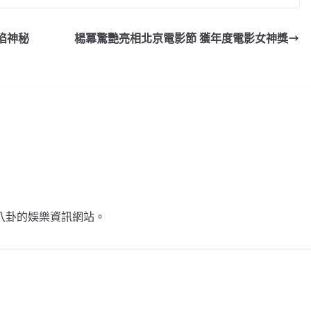
p
y
陷神秘
楊冪驚艷亮相北京電影節 獲年度電影女神獎
Li
n
k
不談八卦的娛樂資訊網站。