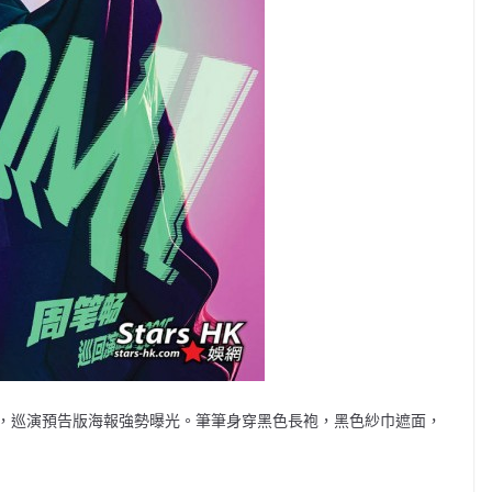
15日，巡演預告版海報強勢曝光。筆筆身穿黑色長袍，黑色紗巾遮面，