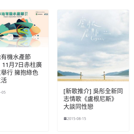
地有機水產節
1」11月7日赤柱廣
舉行 擁抱綠色
生活
[新歌推介] 吳彤全新同
-05
志情歌《盧根尼斯》
大談同性戀
2015-08-15