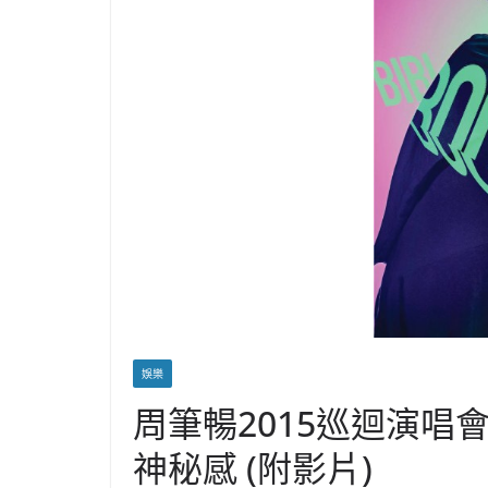
娛樂
周筆暢2015巡迴演唱會
神秘感 (附影片)