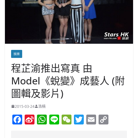
娛樂
程芷渝推出寫真 由
Model《蛻變》成藝人 (附
圖輯及影片)
2015-03-24
浩楠
F
Si
W
Li
W
T
E
C
a
n
h
n
e
w
m
o