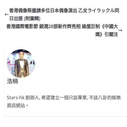
c
a
at
e
C
itt
ai
p
e
W
s
h
er
l
y
香港偶像祭邀請多位日本偶像演出 乙女ライラックル同
b
ei
A
at
Li
日出道 (附圖輯)
o
b
p
n
香港國際電影節 銀潤28部新作齊亮相 過億巨制《中國大
o
o
p
k
媽》引關注
k
浩楠
Stars-hk 創辦人, 希望建立一個只談專業, 不談八卦的娛樂
資訊網站。