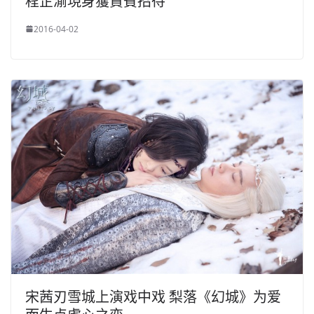
程芷渝現身獲貴賓招待
2016-04-02
宋茜刃雪城上演戏中戏 梨落《幻城》为爱