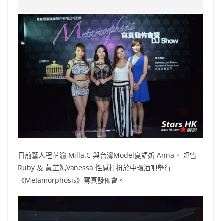
c
a
at
e
C
itt
ai
p
e
W
s
h
er
l
y
b
ei
A
at
Li
o
b
p
n
o
o
p
k
k
日前藝人程芷渝 Milla.C 與台灣Model夏語妡 Anna、 姬雪
Ruby 及 黃芷嫣Vanessa 性感打扮於中環酒吧舉行
《Metamorphosis》寫真發佈會。