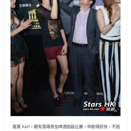
嘉賓 Karl，都有落場參加啤酒勁飲比賽，仲飲得好快，不過