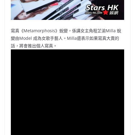
寫真《Metamorphosis》蛻變，係講女主角程芷渝Milla 蛻
變由Model 成為女歌手藝人。Milla還表示如果寫真大賣的
話，將會推出個人寫真。