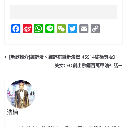
F
Si
W
Li
W
T
E
C
a
n
h
n
e
w
m
o
c
a
at
e
C
itt
ai
p
e
W
s
h
er
l
y
[新歌推介]鍾舒漫、鍾舒褀重新演繹《SS14終極喪版》
b
ei
A
at
Li
美女CEO創出秒銷百萬甲油神話
o
b
p
n
o
o
p
k
k
浩楠