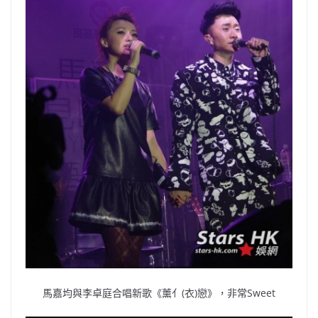
馬嘉均與李卓庭合唱新歌《薰亻(衣)戀》，非常Sweet