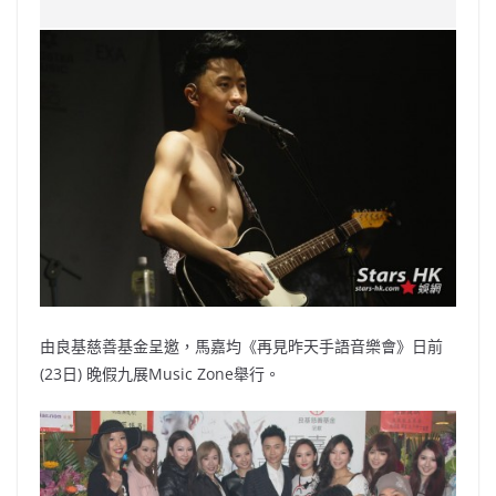
c
a
at
e
C
itt
ai
p
e
W
s
h
er
l
y
b
ei
A
at
Li
o
b
p
n
o
o
p
k
k
由良基慈善基金呈邀，馬嘉均《再見昨天手語音樂會》日前
(23日) 晚假九展Music Zone舉行。