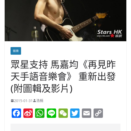
娛樂
眾星支持 馬嘉均《再見昨
天手語音樂會》 重新出發
(附圖輯及影片)
2015-01-31
浩楠
F
Si
W
Li
W
T
E
C
a
n
h
n
e
w
m
o