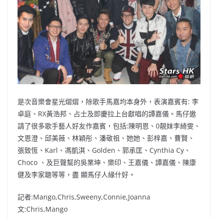
是次音樂會星光熠熠，除歌手馬嘉均本身外，表演嘉賓有: 李
卓庭、RX黃浩邦、占士及即慶拉上台獻唱的譚嘉儀。馬仔邀
請了很多歌手藝人好友作嘉賓，包括:陳明恩、0靚妹李綺雯、
文恩澄、邱美薇、林穎彤、潘敬祖、她她、彭梓嘉、曹賢、
張致恆、Karl、馮凱淇、Golden、郭承匡、Cynthia Cy、
Choco 、及巨聲幫的吳業坤、樂印、王嘉儀、譚嘉儀、陳康
健及李家聰等等，盡 顯馬仔人緣什好。
記者:Mango,Chris,Sweeny,Connie,Joanna
文:Chris,Mango