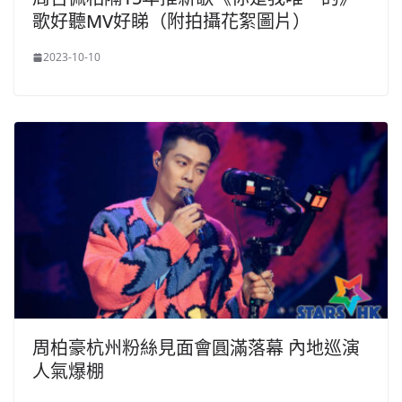
歌好聽MV好睇（附拍攝花絮圖片）
2023-10-10
周柏豪杭州粉絲見面會圓滿落幕 內地巡演
人氣爆棚