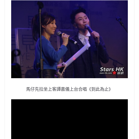
馬仔先拉坐上客譚嘉儀上台合唱《到此為止》