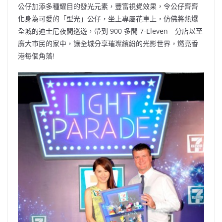
公仔加添多種耀目的發光元素，豐富視覺效果，令公仔齊齊
化身為可愛的「型光」公仔，坐上專屬花車上，仿佛將熱爆
全城的迪士尼夜間巡遊，帶到 900 多間 7-Eleven 分店以至
廣大巿民的家中，讓全城分享璀璨繽紛的光影世界，燃亮香
港每個角落!