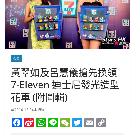
娛樂
黃翠如及呂慧儀搶先換領
7-Eleven 迪士尼發光造型
花車 (附圖輯)
2014-12-04
浩楠
F
Si
W
Li
W
T
E
C
a
n
h
n
e
w
m
o