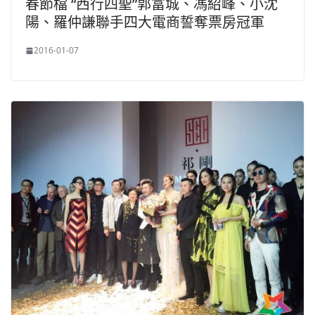
春節檔 “西行四聖”郭富城、馮紹峰、小沈
陽、羅仲謙聯手四大電商誓奪票房冠軍
2016-01-07