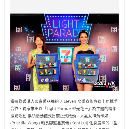
c
a
at
e
C
itt
ai
p
e
W
s
h
er
l
y
b
ei
A
at
Li
o
b
p
n
o
o
p
k
k
獲選為香港人最喜愛品牌的 7-Eleven 隆重宣佈與迪士尼攜手
合作，獨家推出以「Light Parade 型光花車」為主題的跨年
換購活動!換領活動儀式日前正式啟動，人氣女神黃翠如
(Priscilla Wong) 和長腳蟹呂慧儀 (Koni Lui) 化身最潮的「型