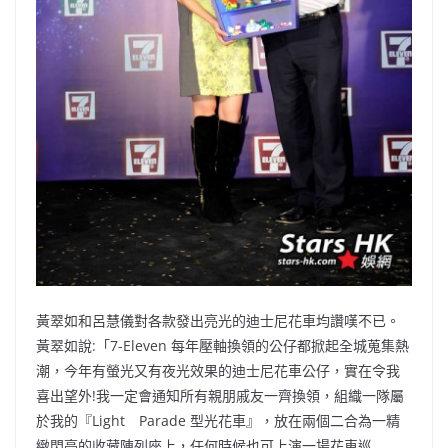
黃翠如和呂慧儀對各款發出亮光的迪士尼花車均讚嘆不已。
黃翠如說:「7-Eleven 每年壓軸換領的公仔都掀起全城蒐集熱
潮，今年有螢光又有夜光效果的迪士尼花車公仔，實在令我
喜出望外!我一定會通知所有親朋戚友一齊換領，組織一隊屬
於我的『Light Parade 型光花車』，放在兩個二合為一精
緻閃亮的收藏陳列座上，任何時候也可上演一場花車巡