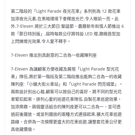
第二階段的「Light Parade 夜光花車」系列則為 12 款花車
加添夜光元素,在黑暗環境下會釋放光芒,令人眼前一亮。此
外,7-Eleven 將於三大節日:聖誕節、農曆新年和情人節推出 6
款「節日特別版」,屆時每款公仔將特設 LED 燈,趣緻造型加
上閃爍燈光效果,令人愛不釋手。
7-Eleven 推出別具創意的二合為一收藏陳列座
7-Eleven 為讓顧客方便收藏及展現「Light Parade 型光花
車」隊伍,將於第一階段及第二階段推出能夠二合為一的收藏
陳列座:「小鎮大街火車站」和「Light Parade 閃亮城堡」。
兩款設計別出心裁,顧客可以按自己的喜好，將不同的型光花
車緊扣起來，排列心愛的巡遊花車隊伍,自製花車巡遊效果，
加添樂趣。兩個靈活組合的陳列座更可以二合為一，並可透
過前後擺放、或並列擺放的兩種方式連接起來,擴大花車巡遊
路線，合併為一次規模更盛大的花車巡遊,讓整套花車公仔更
具收藏價值。