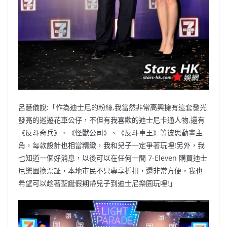
呂慧儀說:「作為迪士尼的粉絲,我當然非常高興擁有這套發光
發亮的巡遊花車公仔，不但有我喜歡的迪士尼卡通人物,還有
《反斗奇兵》、《怪獸公司》、《反斗車王》等彼思動畫主
角，每款設計也相當精緻，我和兒子一定爭著玩哩!另外，我
也知道一個好消息，以後可以在任何一間 7-Eleven 購買迪士
尼樂園換票証，本地市民不只專享折扣，還非常方便，我也
希望可以趁著聖誕假期帶兒子到迪士尼樂園玩哩!」