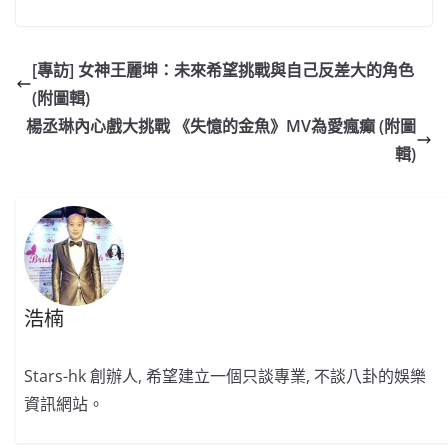
a
n
h
n
e
w
m
o
c
a
at
e
C
itt
ai
p
e
W
s
h
er
l
y
[專訪] 女神王麗坤：未來希望挑戰與自己反差大的角色
b
ei
A
at
Li
(附圖輯)
o
b
p
n
楊丞琳內心戲大挑戰 《失憶的金魚》MV為愛瘋癲 (附圖
o
o
p
k
輯)
k
浩楠
Stars-hk 創辦人, 希望建立一個只談專業, 不談八卦的娛樂
資訊網站。