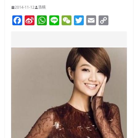
2014-11-12
浩楠
F
Si
W
Li
W
T
E
C
a
n
h
n
e
w
m
o
c
a
at
e
C
itt
ai
p
e
W
s
h
er
l
y
b
ei
A
at
Li
o
b
p
n
o
o
p
k
k