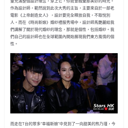
量充滿整個設計理念，穿上它，你就會融彙那美好的時光。
作為設計師，範然說到此次大秀的主旨，主要來自於一部老
電影《上帝創造女人》，設計要完全釋放自我，不取悅別
人。而在《時尚新娘》婚紗禮服秀場中，設計師馬艷麗給我
們講解了關於現代婚紗的理念，那就是個性，包括婚紗。我
們自己的設計師也在全球範圍內開始展現我們東方風情的個
性。
而走在T台的眾多“幸福新娘”中見到了一向甜美的熊乃瑾，今