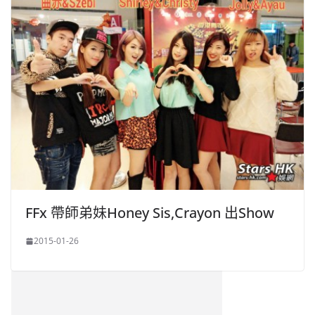
FFx 帶師弟妹Honey Sis,Crayon 出Show
2015-01-26