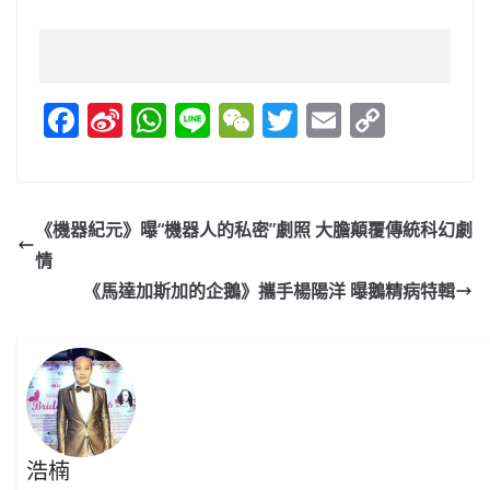
F
Si
W
Li
W
T
E
C
a
n
h
n
e
w
m
o
c
a
at
e
C
itt
ai
p
e
W
s
h
er
l
y
《機器紀元》曝“機器人的私密”劇照 大膽顛覆傳統科幻劇
b
ei
A
at
Li
情
o
b
p
n
《馬達加斯加的企鵝》攜手楊陽洋 曝鵝精病特輯
o
o
p
k
k
浩楠