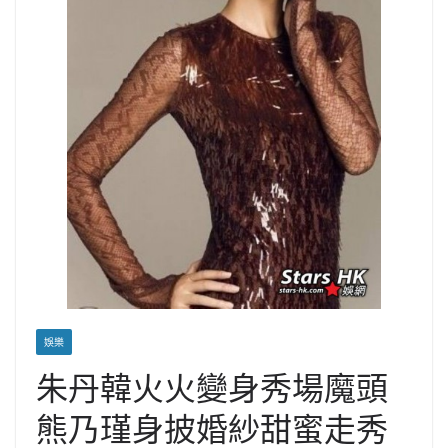
娛樂
朱丹韓火火變身秀場魔頭
熊乃瑾身披婚紗甜蜜走秀