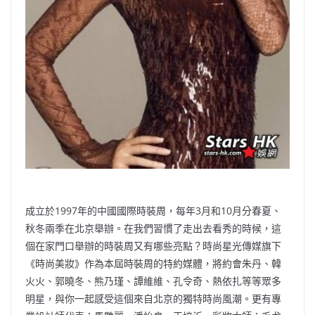
成立於1997年的中國國際時裝周，每年3月和10月分春夏、
秋冬兩季在北京舉辦。在我們習慣了走出去看秀的時候，這
個在家門口舉辦的時裝周又有哪些亮點？時尚星光傳媒旗下
《時尚美妝》作為本屆時裝周的特約媒體，將約會朱丹、韓
火火、郭曉冬、熊乃瑾、譚維維、孔令奇、熱依扎等等眾多
明星，與你一起感受這個來自北京的獨特時尚風潮。更有專