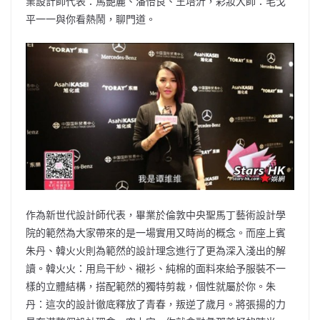
業設計師代表：馬艷麗、潘怡良、王培沂，彩妝大師：毛戈
平一一與你看熱鬧，聊門道。
作為新世代設計師代表，畢業於倫敦中央聖馬丁藝術設計學
院的範然為大家帶來的是一場實用又時尚的概念。而座上賓
朱丹、韓火火則為範然的設計理念進行了更為深入淺出的解
讀。韓火火：用烏干紗、襯衫、純棉的面料來給予服裝不一
樣的立體結構，搭配範然的獨特剪裁，個性就屬於你。朱
丹：這次的設計徹底釋放了青春，叛逆了歲月。將張揚的力