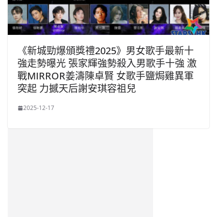
《新城勁爆頒獎禮2025》男女歌手最新十
強走勢曝光 張家輝強勢殺入男歌手十強 激
戰MIRROR姜濤陳卓賢 女歌手鹽焗雞異軍
突起 力撼天后謝安琪容祖兒
2025-12-17