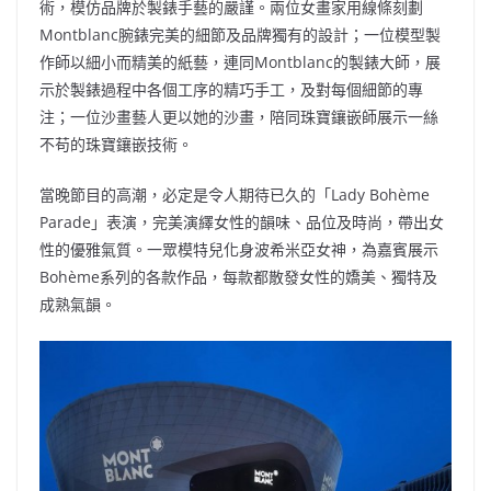
術，模仿品牌於製錶手藝的嚴謹。兩位女畫家用線條刻劃
Montblanc腕錶完美的細節及品牌獨有的設計；一位模型製
作師以細小而精美的紙藝，連同Montblanc的製錶大師，展
示於製錶過程中各個工序的精巧手工，及對每個細節的專
注；一位沙畫藝人更以她的沙畫，陪同珠寶鑲嵌師展示一絲
不苟的珠寶鑲嵌技術。
當晚節目的高潮，必定是令人期待已久的「Lady Bohème
Parade」表演，完美演繹女性的韻味、品位及時尚，帶出女
性的優雅氣質。一眾模特兒化身波希米亞女神，為嘉賓展示
Bohème系列的各款作品，每款都散發女性的嬌美、獨特及
成熟氣韻。