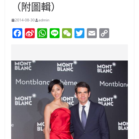
（附圖輯）
2014-08-30
admin
F
Si
W
Li
W
T
E
C
a
n
h
n
e
w
m
o
c
a
at
e
C
itt
ai
p
e
W
s
h
er
l
y
b
ei
A
at
Li
o
b
p
n
o
o
p
k
k