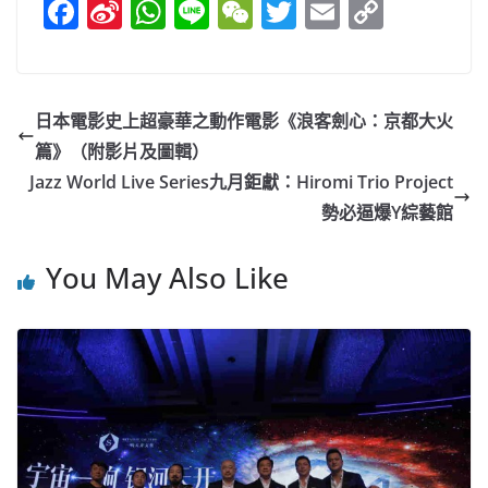
F
Si
W
Li
W
T
E
C
a
n
h
n
e
w
m
o
c
a
at
e
C
itt
ai
p
e
W
s
h
er
l
y
日本電影史上超豪華之動作電影《浪客劍心：京都大火
b
ei
A
at
Li
篇》（附影片及圖輯）
o
b
p
n
Jazz World Live Series九月鉅獻：Hiromi Trio Project
o
o
p
k
勢必逼爆Y綜藝館
k
You May Also Like