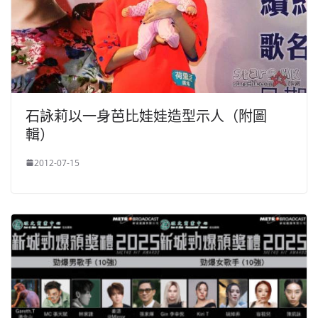
石詠莉以一身芭比娃娃造型示人（附圖
輯）
2012-07-15