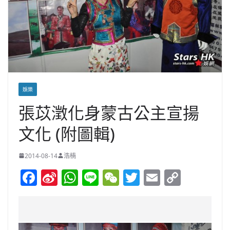
娛樂
張苡澂化身蒙古公主宣揚
文化 (附圖輯)
2014-08-14
浩楠
F
Si
W
Li
W
T
E
C
a
n
h
n
e
w
m
o
c
a
at
e
C
itt
ai
p
e
W
s
h
er
l
y