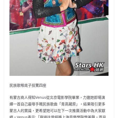
民族歌喉底子技驚四座
有蒙古商人得知Venus從北京電影學院畢業，力邀她即場演
繹一首自己最嗱手嘅民族歌曲「青高藏原」，結果吸引更多
蒙古人的賞識，更希望她可以在下一次推廣活動中為大家獻
唱。Venus表示:「我過往曾經喺上海音樂學院學美聲，而且