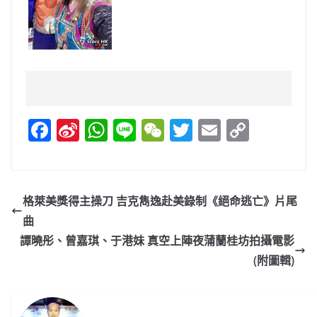
F
Si
W
Li
W
T
E
C
a
n
h
n
e
w
m
o
c
a
at
e
C
itt
ai
p
e
W
s
h
er
l
y
格萊美獎得主操刀 吉克雋逸赴美錄制《絕命逃亡》片尾
b
ei
A
at
Li
曲
o
b
p
n
譚曉彤、曾嘉琪、于港妹 真空上陣夜蒲蘭桂坊拍攝電影
o
o
p
k
(附圖輯)
k