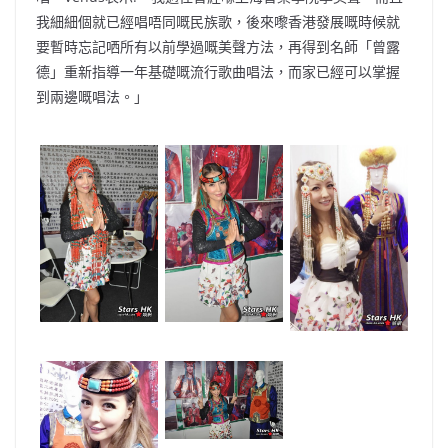
我細細個就已經唱唔同嘅民族歌，後來嚟香港發展嘅時候就
要暫時忘記哂所有以前學過嘅美聲方法，再得到名師「曾露
德」重新指導一年基礎嘅流行歌曲唱法，而家已經可以掌握
到兩邊嘅唱法。」