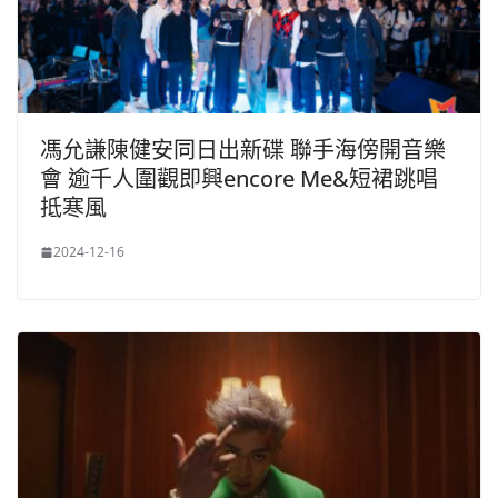
馮允謙陳健安同日出新碟 聯手海傍開音樂
會 逾千人圍觀即興encore Me&短裙跳唱
抵寒風
2024-12-16