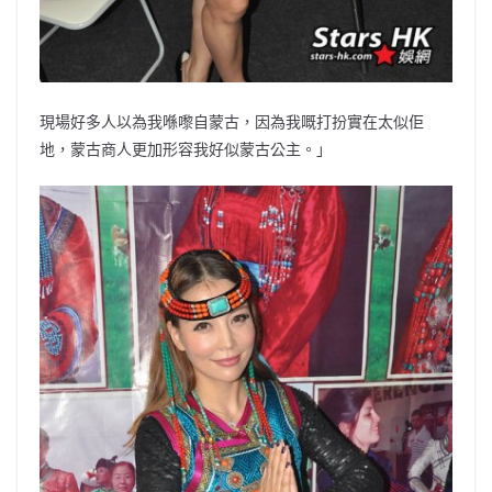
現場好多人以為我喺嚟自蒙古，因為我嘅打扮實在太似佢
地，蒙古商人更加形容我好似蒙古公主。」