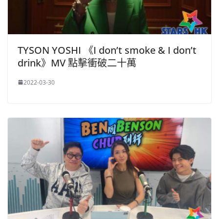
TYSON YOSHI 《I don’t smoke & I don’t
drink》MV 點擊衝破二十萬
2022-03-30