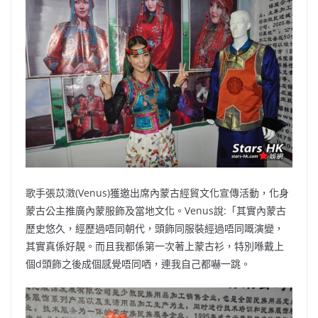
b
ei
A
at
Li
o
b
p
n
o
o
p
k
k
歌手張苡澂(Venus)獲邀出席內蒙古經貿文化宣傳活動，化身
蒙古公主推廣內蒙服飾及當地文化。Venus說:「其實內蒙古
歷史悠久，經歷過唔同朝代，頭飾同服裝經過唔同嘅演變，
其實真係好靚。而且我都係第一次著上蒙古衫，特別喺戴上
個d頭飾之後成個感覺唔同哂，連我自己都嚇一跳。