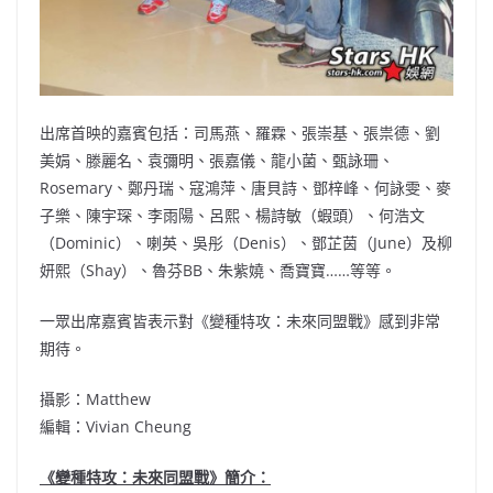
出席首映的嘉賓包括：司馬燕、羅霖、張崇基、張祟德、劉
美娟、滕麗名、袁彌明、張嘉儀、龍小菌、甄詠珊、
Rosemary、鄭丹瑞、寇鴻萍、唐貝詩、鄧梓峰、何詠雯、麥
子樂、陳宇琛、李雨陽、呂熙、楊詩敏（蝦頭）、何浩文
（Dominic）、喇英、吳彤（Denis）、鄧芷茵（June）及柳
妍熙（Shay）、魯芬BB、朱紫嬈、喬寶寶……等等。
一眾出席嘉賓皆表示對《變種特攻：未來同盟戰》感到非常
期待。
攝影：Matthew
編輯：Vivian Cheung
《變種特攻：未來同盟戰》簡介：