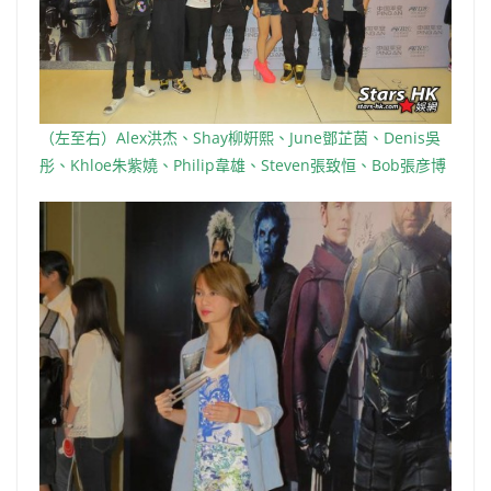
（左至右）Alex洪杰、Shay柳姸熙、June鄧芷茵、Denis吳
彤、Khloe朱紫嬈、Philip韋雄、Steven張致恒、Bob張彦博