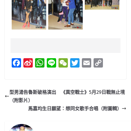
F
Si
W
Li
W
T
E
C
a
n
h
n
e
w
m
o
c
a
at
e
C
itt
ai
p
e
W
s
h
er
l
y
型男湯告魯斯破格演出 《異空戰士》5月29日戰無止境
b
ei
A
at
Li
（附影片）
o
b
p
n
馬嘉均生日願望：想同女歌手合唱（附圖輯）
o
o
p
k
k