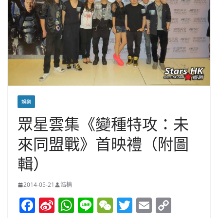
娛樂
眾星雲集《變種特攻：未
來同盟戰》首映禮（附圖
輯）
2014-05-21
浩楠
F
Si
W
Li
W
T
E
C