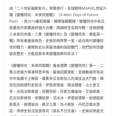
由「二十世紀福斯影片」榮譽發行，全球期待MARVEL世紀片
霸《變種特攻：未來同盟戰》（X-Men: Days of Future
Past），為2014暑假揭幕，展開強橫戰幔！變種特攻中各位
新舊老中青團員終極大合體，跨越時空並肩作戰，拯救變種
人未來的命運。三集《變種特攻》及《變種特攻：異能第一
戰》所有重量級角色，史無前例齊聚一堂，結合兩代變種特
攻的戰力，展開有史以來最浩瀚和強勁戰鬥；他們如何改變
過去歷史，方能拯救未來變種族群的存活？
《變種特攻：未來同盟戰》重金禮聘《變種特攻》第一、二
集元老級大導演拜恩辛格，最強回歸掌舵，並總動員所有前
作中金鑽卡士陣容，匯集多位全新加入的演技派大鬥戲，陣
容包括柏德烈史釗活、伊恩麥簡倫、曉治積曼、占士麥艾
禾、米高法斯賓達、荷爾芭莉、珍妮花羅倫絲、艾倫佩姬、
尼古拉斯侯特、安娜柏昆、范冰冰、伊雲彼德斯、柏德路麥
斯莫夫、彼德迪治、桑艾士摩、洛卡斯狄、丹尼亞雷米里
茲、保保史釗活及奧馬司（排名不分先後），史無前例星光