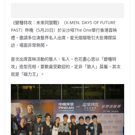
a
n
h
n
e
w
m
o
c
a
at
e
C
itt
ai
p
e
W
s
h
er
l
y
《變種特攻：未來同盟戰》（X-MEN: DAYS OF FUTURE
b
ei
A
at
Li
PAST）昨晚（5月20日）於尖沙咀The One舉行香港首映
o
b
p
n
禮，邀請多位演藝界名人出席，星光熠熠吸引大批傳媒採
訪，場面非常熱鬧。
o
o
p
k
k
是次出席首映活動的藝人、名人，也花盡心思以「變種特
攻」造型亮相，要數最受歡迎的，定非「狼人」莫屬，其次
就是「磁力王」。