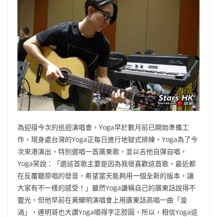
為迎接今次的巡迴演唱會，Yoga早於數月前已開始準備工
作，現身處台灣的Yoga正每日進行地獄式排練。Yoga為了今
次來港演出，特別選唱一首廣東歌，並以吉他自彈自唱，
Yoga笑說：「選這首歌主要是因為我很喜歡這首歌，最近都
在反覆聽原唱的發音，希望當天能夠用一個全新的版本，讓
大家有不一樣的感受！」雖然Yoga謙稱自己的廣東話說得不
靈光，但他早前在黃耀明演唱會上用廣東話高唱一曲「漩
渦」，連明哥也大讚Yoga唱得字正腔圓，所以，相信Yoga這