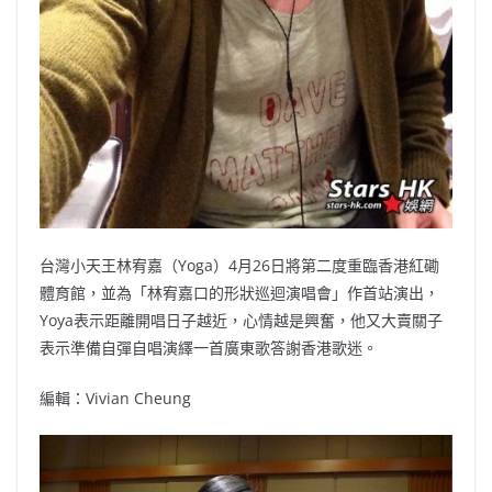
台灣小天王林宥嘉（Yoga）4月26日將第二度重臨香港紅磡
體育館，並為「林宥嘉口的形狀巡迴演唱會」作首站演出，
Yoya表示距離開唱日子越近，心情越是興奮，他又大賣關子
表示準備自彈自唱演繹一首廣東歌答謝香港歌迷。
編輯：Vivian Cheung