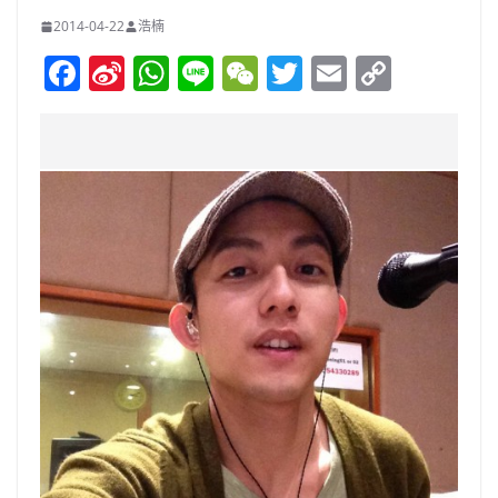
2014-04-22
浩楠
F
Si
W
Li
W
T
E
C
a
n
h
n
e
w
m
o
c
a
at
e
C
itt
ai
p
e
W
s
h
er
l
y
b
ei
A
at
Li
o
b
p
n
o
o
p
k
k