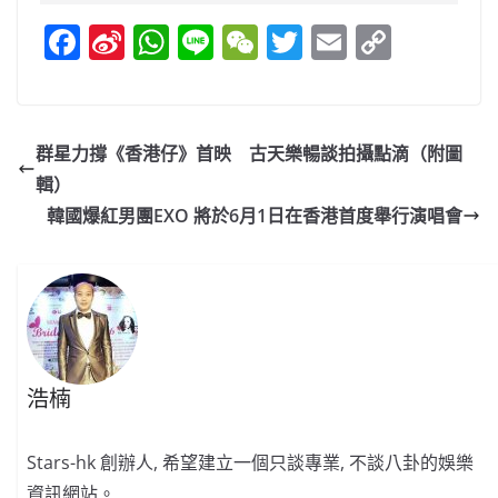
F
Si
W
Li
W
T
E
C
a
n
h
n
e
w
m
o
c
a
at
e
C
itt
ai
p
e
W
s
h
er
l
y
群星力撐《香港仔》首映 古天樂暢談拍攝點滴（附圖
b
ei
A
at
Li
輯）
o
b
p
n
韓國爆紅男團EXO 將於6月1日在香港首度舉行演唱會
o
o
p
k
k
浩楠
Stars-hk 創辦人, 希望建立一個只談專業, 不談八卦的娛樂
資訊網站。