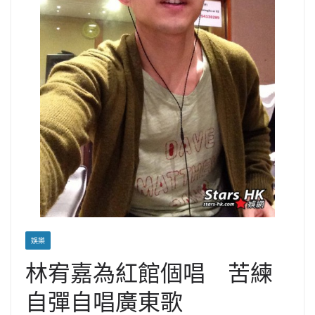
娛樂
林宥嘉為紅館個唱 苦練
自彈自唱廣東歌