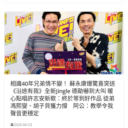
相識40年兄弟情不變！ 蘇永康爆驚喜突送
《沿途有我》全新Jingle 德勛嚇到大叫 暖
心點唱許志安新歌：終於等到好作品 徒弟
馮熙燮、胡子貝獲力撐 阿公：教學令我
聲音更穩定
2026-04-23