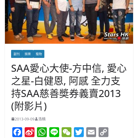
副刊
娛樂
寵物
SAA愛心大使-方中信, 愛心
之星-白健恩, 阿感 全力支
持SAA慈善奬券義賣2013
(附影片)
2013-09-09
浩楠
F
Si
W
Li
W
T
E
C