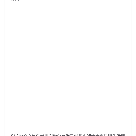
SAA愛心之星白健恩與你分享佢最愛嘅小狗青青平日嘅生活習