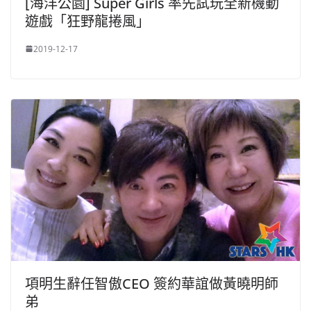
[海洋公園] Super Girls 率先試玩全新機動
遊戲「狂野龍捲風」
2019-12-17
項明生辭任智傲CEO 簽約華誼做黃曉明師
弟