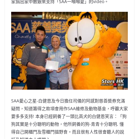
家捐出家中散銀來支持「SAA一噸噸愛」的video。
SAA愛心之星-白健恩及今日擔任司儀的阿感對慈善奬券充滿
疑問，知道籌得之款項會用作SAA維修及動物基金，呼籲大家
要多多支持! 本身已經飼養了一頭比高犬的白健恩笑言：「狗
狗其實是十分聰明的動物，他所飼養的狗-青青十分聰明, 懂
得自己開櫃門及雪櫃門搵野食。而且很有人性很會聽人的說