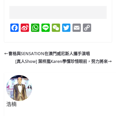
F
Si
W
Li
W
T
E
C
a
n
h
n
e
w
m
o
c
a
at
e
C
itt
ai
p
e
W
s
h
er
l
y
曹格與SENSATION在澳門威尼斯人攜手演唱
b
ei
A
at
Li
[真人Show] 葉梓嵐Karen學懂珍惜眼前，努力將來
o
b
p
n
o
o
p
k
k
浩楠