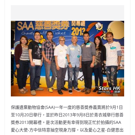
a
n
h
n
e
w
m
o
c
a
at
e
C
itt
ai
p
e
W
s
h
er
l
y
b
ei
A
at
Li
o
b
p
n
o
o
p
k
k
保護遺棄動物協會(SAA)一年一度的慈善奬券義賣將於9月1日
至10月20日舉行，並於昨日2013年9月8日於青衣城舉行慈善
奬券2013開幕禮。是次活動更有幸得到現正忙於拍攝的SAA
愛心大使-方中信特意抽空現身力撐，以及愛心之星-白健恩出