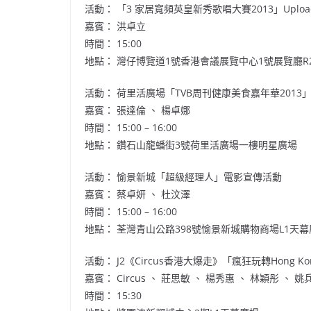
活動： 「3 家居寬頻英皇新秀歌唱大賽2013」Uplo
嘉賓： 洪卓立
時間： 15:00
地點： 灣仔博覽道1號香港會議展覽中心1號展覽廳R22
活動： 荷里活廣場「TVB周刊健康美食嘉年華2013」
嘉賓： 張達倫 、 楊卓娜
時間： 15:00 – 16:00
地點： 鑽石山龍蟠街3號荷里活廣場一樓明星廣場
活動： 愉景新城「超級經理人」電影宣傳活動
嘉賓： 蔡卓妍 、 杜汶澤
時間： 15:00 – 16:00
地點： 荃灣青山公路398號愉景新城購物商場L1天幕
活動： J2《Circus香港大爆走》「瘋狂玩轉Hong Kon
嘉賓： Circus 、 莊思敏 、 楊秀惠 、 林穎彤 、 姚
時間： 15:30