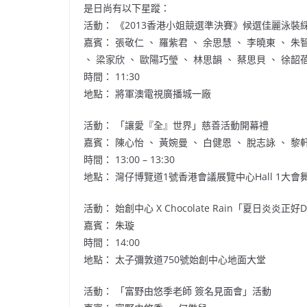
是日尚有以下星蹤：
活動： 《2013香港小姐競選準決賽》候選佳麗泳裝
嘉賓： 張敬仁 、 羅紫君 、 余思慧 、 李曉東 、 朱智
、 梁家欣 、 歐陽巧瑩 、 林思韻 、 蔡思貝 、 徐韶蓓
時間： 11:30
地點： 將軍澳電視廣播城一廠
活動： 「讓愛『全』世界」慈善活動開幕禮
嘉賓： 陳心怡 、 黃婉曼 、 白健恩 、 脫志詠 、 黎軒朗
時間： 13:00 – 13:30
地點： 灣仔博覽道1號香港會議展覽中心Hall 1大會
活動： 始創中心 X Chocolate Rain「夏日炎炎正好Dr
嘉賓： 朱璇
時間： 14:00
地點： 太子彌敦道750號始創中心地面大堂
活動： 「富野由悠季老師 簽名見面會」活動