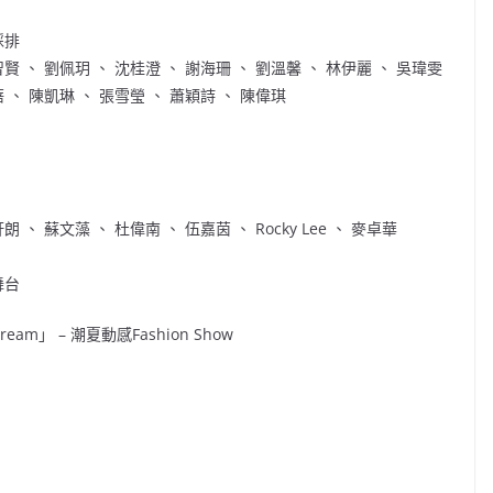
綵排
賢 、 劉佩玥 、 沈桂澄 、 謝海珊 、 劉溫馨 、 林伊麗 、 吳瑋雯
 、 陳凱琳 、 張雪瑩 、 蕭穎詩 、 陳偉琪
 、 蘇文藻 、 杜偉南 、 伍嘉茵 、 Rocky Lee 、 麥卓華
舞台
eam」 – 潮夏動感Fashion Show