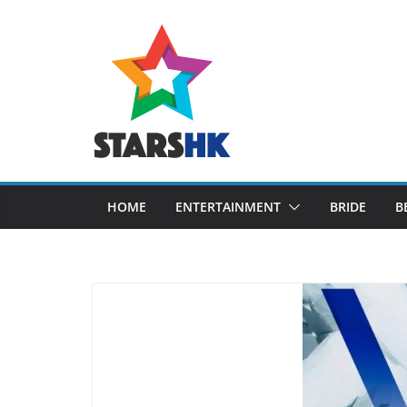
Skip
to
content
HOME
ENTERTAINMENT
BRIDE
B