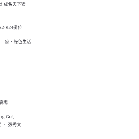
ad 成名天下響
-R24攤位
 – 家‧綠色生活
廣場
g Go!」
兵 、 張秀文