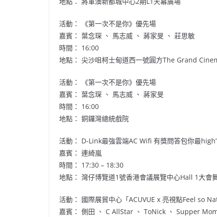
地點： 將軍澳新都城中心2期L1天幕廣場
活動： 《第一次不是你》優先場
嘉賓： 葉念琛 、 馬志威 、 蔣家旻 、 莊思敏
時間： 16:00
地點： 尖沙咀柯士甸道西一號圓方The Grand Cine
活動： 《第一次不是你》優先場
嘉賓： 葉念琛 、 馬志威 、 蔣家旻
時間： 16:00
地點： 銅鑼灣總統戲院
活動： D-Link最強雲端AC Wifi 有獎問答包你最high
嘉賓： 連綺嵐
時間： 17:30 – 18:30
地點： 灣仔博覽道1號香港會議展覽中心Hall 1大會
活動： 國際展貿中心「ACUVUE x 亮視點Feel so Na
嘉賓： 側田 、 C AllStar 、 ToNick 、 Supper Mo