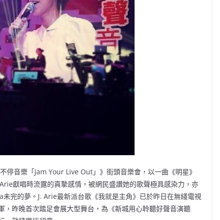
skic不停音樂「Jam Your Live Out」》街頭音樂會，以一曲《明星》
. Arie獻唱時流露的真摯感情，被網民盛讚她的歌聲極具感染力，亦
未完的夢。J. Arie最新派台歌《我就是主角》已於昨日在無綫電視
軍，昨晚首次踏足會展大型舞台，為《新城用心聆聽好聲音演聽