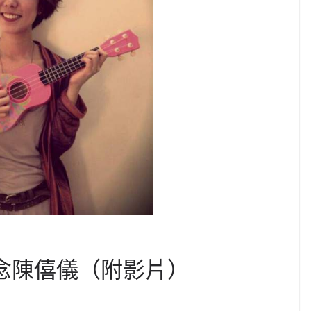
典悼念陳僖儀（附影片）