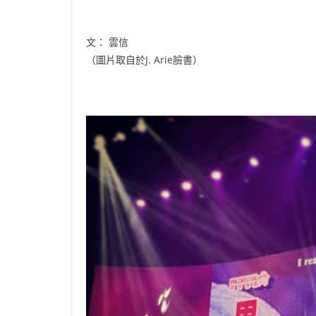
文： 雲信
（圖片取自於J. Arie臉書）