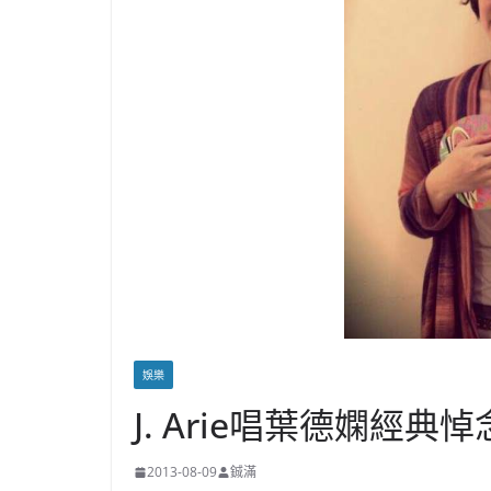
娛樂
J. Arie唱葉德嫻經
2013-08-09
鋮滿