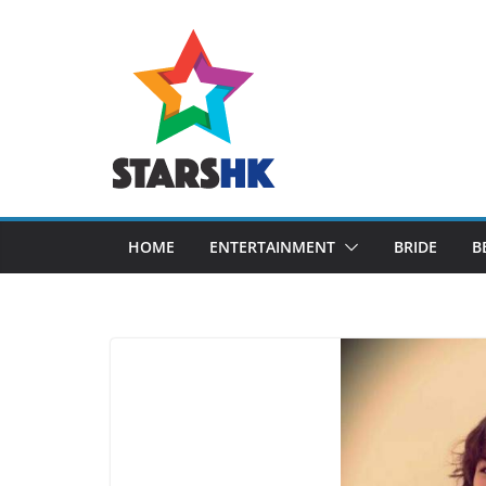
Skip
to
content
HOME
ENTERTAINMENT
BRIDE
B