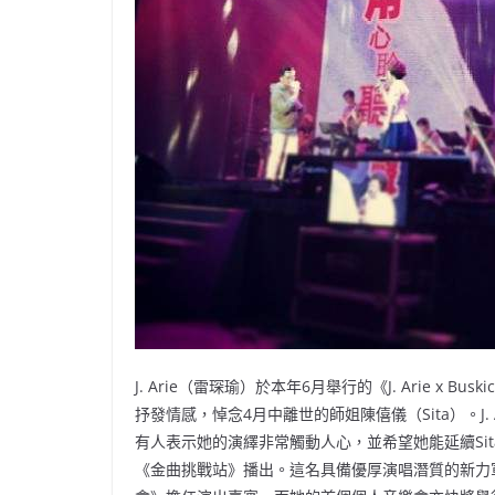
J. Arie（雷琛瑜）於本年6月舉行的《J. Arie x Bu
抒發情感，悼念4月中離世的師姐陳僖儀（Sita）。J
有人表示她的演繹非常觸動人心，並希望她能延續Sita
《金曲挑戰站》播出。這名具備優厚演唱潛質的新力