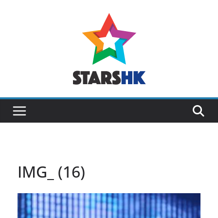
Skip
to
content
IMG_ (16)