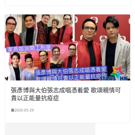
張彥博與大伯張志成唱憑着愛 歌頌親情可
貴以正能量抗疫症
2020-05-29