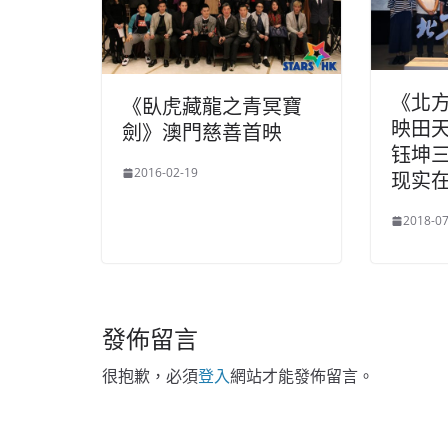
《北
《臥虎藏龍之青冥寶
映田天
劍》澳門慈善首映
钰坤三
2016-02-19
现实在
2018-07
發佈留言
很抱歉，必須
登入
網站才能發佈留言。