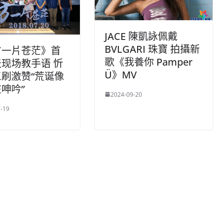
JACE 陳凱詠佩戴
BVLGARI 珠寶 拍攝新
方一片苍茫》首
歌《我養你 Pamper
现场教手语 忻
Ü》MV
刷激赞“荒诞像
呻吟”
2024-09-20
-19