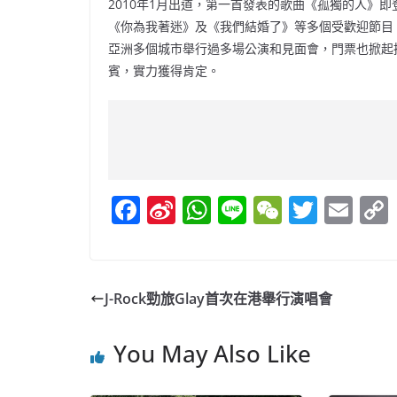
2010年1月出道，第一首發表的歌曲《孤獨的人》
《你為我著迷》及《我們結婚了》等多個受歡迎節目，
亞洲多個城市舉行過多場公演和見面會，門票也掀起搶購
賓，實力獲得肯定。
F
Si
W
Li
W
T
E
a
n
h
n
e
w
m
c
a
at
e
C
itt
ai
e
W
s
h
er
l
J-Rock勁旅Glay首次在港舉行演唱會
b
ei
A
at
o
b
p
You May Also Like
o
o
p