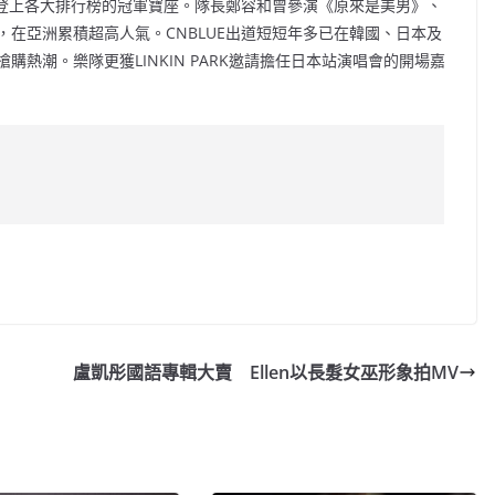
即登上各大排行榜的冠軍寶座。隊長鄭容和曾參演《原來是美男》、
在亞洲累積超高人氣。CNBLUE出道短短年多已在韓國、日本及
熱潮。樂隊更獲LINKIN PARK邀請擔任日本站演唱會的開場嘉
C
o
p
y
盧凱彤國語專輯大賣 Ellen以長髮女巫形象拍MV
Li
n
k