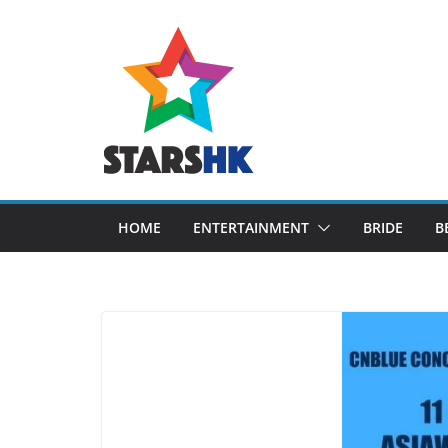
Skip
to
content
HOME
ENTERTAINMENT
BRIDE
B