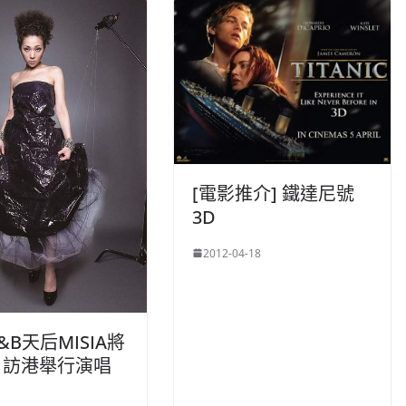
[電影推介] 鐵達尼號
3D
2012-04-18
&B天后MISIA將
月訪港舉行演唱