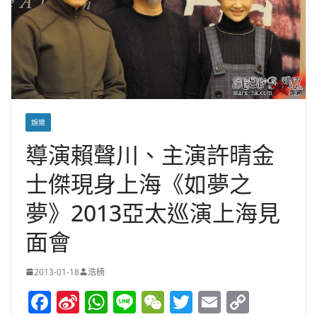
娛樂
導演賴聲川、主演許晴金
士傑現身上海《如夢之
夢》2013亞太巡演上海見
面會
2013-01-18
浩楠
F
Si
W
Li
W
T
E
C