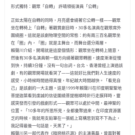
形式獨特：觀眾「自轉」 許晴領銜演員「公轉」
正如太陽在自轉的同時，月亮還會繞著它公轉一樣——觀眾
坐在轉椅上「自轉」著觀賞劇目時，30多名演員在觀眾席外
圍繞圈。這就是該劇物理空間的常態：約有兩三百名觀眾坐
在「圈」內，「圈」就是主舞台，而舞台還分兩層。
賴聲川介紹，開場就是這麼個情形：觀眾坐在轉椅上隨意，
然後有30多名演員朝一個方向繞著觀眾轉圈，速度漸漸從慢
到快，持續3分鐘，沒有一句台詞。台北、香港曾經上演過該
劇，有的觀眾開場就看哭了——這就好比我們對人生速度的
感受，小時候時間過得真慢，年紀越大時間越快。「看見自
己」是該劇的一大主題。這是1999年賴聲川在印度朝聖聖地
菩提迦葉看到虔誠的信徒圍繞菩提樹順時針行走膜拜時，靈
感突發而引發的戲劇形式——觀眾可以處於中間，最神聖的
位置。「10多年的所思所見，全都彙聚過來，在印度資源匱
乏的時候，我就用支鉛筆在一張紙上寫構思到寫不下為止，
我記得最後一句話是，天黑了。」
賴聲川另一部代表作《暗戀桃花源》的主演黃磊，曾面對著