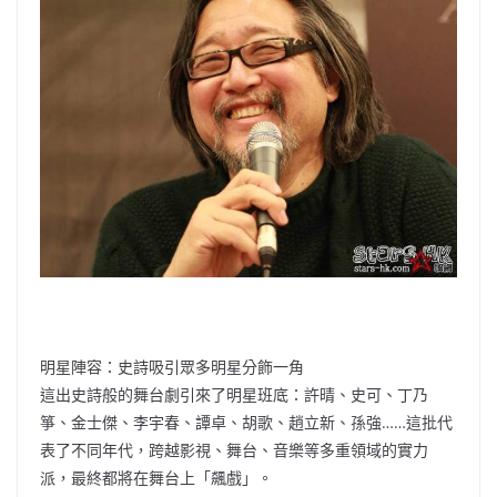
明星陣容：史詩吸引眾多明星分飾一角
這出史詩般的舞台劇引來了明星班底：許晴、史可、丁乃
箏、金士傑、李宇春、譚卓、胡歌、趙立新、孫強……這批代
表了不同年代，跨越影視、舞台、音樂等多重領域的實力
派，最終都將在舞台上「飆戲」。