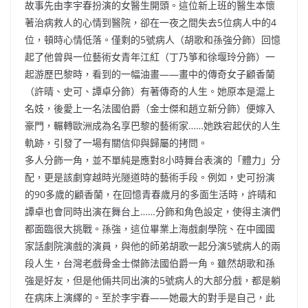
故事先由李宇春扮演的女醫生開頭。這位新上班的醫生本懷
著治病救人的心情到醫院，卻在一夜之間失去5位病人中的4
位，頓時心情低落。僅剩的5號病人（胡歌和孫強分飾）回憶
起了他曾與一位藝術女青年江紅（丁乃箏和徐堰玲分飾）一
起游歷巴黎時，看到的一幅油畫——畫中的傳奇女子顧香蘭
（許晴、史可、譚卓分飾）有著傳奇的人生。她原本是滬上
名妓，後愛上一名法國伯爵（金士傑和趙立新分飾）便嫁入
豪門，輾轉歐洲成為名享巴黎的藝術家……她跌宕起伏的人生
軌跡，引發了一場有關信仰與歸屬的拷問。
多人分飾一角，並不單純是應對8小時舞台表演的「體力」分
配，更是該劇穿越時光隧道時的藝術手段。例如，史可扮演
的90多歲的顧香蘭，在回憶青春歲月的多面生活時，許晴和
譚卓也會同時出演在舞台上……分飾和角色設定，使得主演們
都面臨很大挑戰。孫強，這位畢業上海戲劇學院、在中國國
家話劇院演戲的演員，與他的師弟胡歌一起分演5號病人的兩
段人生，台灣老戲骨金士傑飾法國伯爵一角。雖然胡歌和孫
強是好友，但是他倆共同出演的5號病人的大部分戲，都是躺
在病床上演繹的。至於李宇春——她最大的對手是自己，此