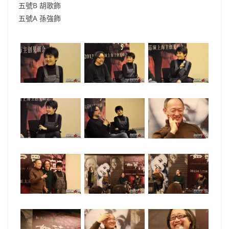
五號B 胡歌飾
五號A 孫強飾