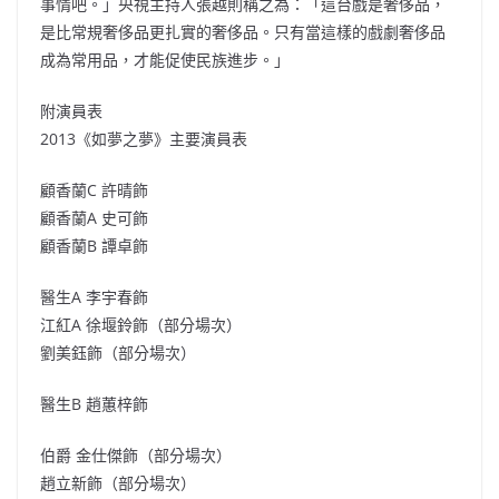
事情吧。」央視主持人張越則稱之為：「這台戲是奢侈品，
是比常規奢侈品更扎實的奢侈品。只有當這樣的戲劇奢侈品
成為常用品，才能促使民族進步。」
附演員表
2013《如夢之夢》主要演員表
顧香蘭C 許晴飾
顧香蘭A 史可飾
顧香蘭B 譚卓飾
醫生A 李宇春飾
江紅A 徐堰鈴飾（部分場次）
劉美鈺飾（部分場次）
醫生B 趙蕙梓飾
伯爵 金仕傑飾（部分場次）
趙立新飾（部分場次）