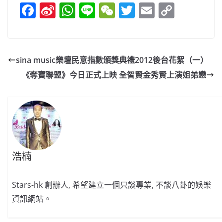
F
Si
W
Li
W
T
E
C
a
n
h
n
e
w
m
o
c
a
at
e
C
itt
ai
p
e
W
s
h
er
l
y
sina music樂壇民意指數頒獎典禮2012後台花絮（一）
b
ei
A
at
Li
《奪寶聯盟》今日正式上映 全智賢金秀賢上演姐弟戀
o
b
p
n
o
o
p
k
k
浩楠
Stars-hk 創辦人, 希望建立一個只談專業, 不談八卦的娛樂
資訊網站。