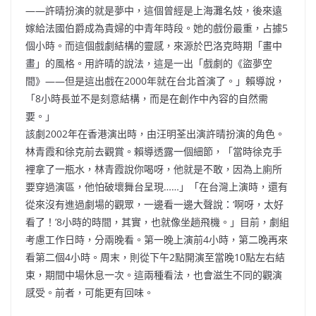
——許晴扮演的就是夢中，這個曾經是上海灘名妓，後來遠
嫁給法國伯爵成為貴婦的中青年時段。她的戲份最重，占據5
個小時。而這個戲劇結構的靈感，來源於巴洛克時期「畫中
畫」的風格。用許晴的說法，這是一出「戲劇的《盜夢空
間》——但是這出戲在2000年就在台北首演了。」賴導說，
「8小時長並不是刻意結構，而是在創作中內容的自然需
要。」
該劇2002年在香港演出時，由汪明荃出演許晴扮演的角色。
林青霞和徐克前去觀賞。賴導透露一個細節，「當時徐克手
裡拿了一瓶水，林青霞說你喝呀，他就是不敢，因為上廁所
要穿過演區，他怕破壞舞台呈現……」「在台灣上演時，還有
從來沒有進過劇場的觀眾，一邊看一邊大聲說：‘啊呀，太好
看了！’8小時的時間，其實，也就像坐趟飛機。」目前，劇組
考慮工作日時，分兩晚看。第一晚上演前4小時，第二晚再來
看第二個4小時。周末，則從下午2點開演至當晚10點左右結
束，期間中場休息一次。這兩種看法，也會滋生不同的觀演
感受。前者，可能更有回味。