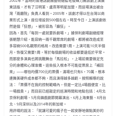
2002年，當時的香港話劇團藝術總監毛俊輝力薦該劇上演廣
東話版，才有了汪明荃、盧燕等明星加盟。而這場演出被台
灣「兩廳院」負責人看到。2005年，該劇才得以在台灣以商
業形式上演，座位增設到500個左右。時至今日，上演該劇依
然是個「狂想」。被形容為「癲狂」。
因為，首先「每到一處就要拆劇場。」據保利劇場副總經理
張朝慧介紹，能容納一兩千觀眾席的劇場，都將被改造成至
多容納500名觀眾的格局。改造需要1周，上演可能10天半個
月，恢復又需要1周，等於每個劇場的收益都要遠低於平常。
而那麼多演員也將挑戰舞台「馬拉松」，上場前需要做足充
分的身體和心理准備。這些投入根本不可能從票房上「補回
來」——哪怕均價700元的票價，滿場也只有6，70萬，根本
連舞美硬件成本都不夠，而且演得越多越虧。按照賴導的說
法：「票價不在我的控制範疇內，但是一定比4場戲便宜，比
一場戲貴。」而目前已經敲定的巡演時間和地點包括：4月北
京保利劇場、5月烏鎮戲劇節開幕演出、6月上海東藝、8月台
北、9月深圳以及2014年的新加坡。
用許晴的說法：「就讓可愛的瘋子在一起安靜地做點美妙的