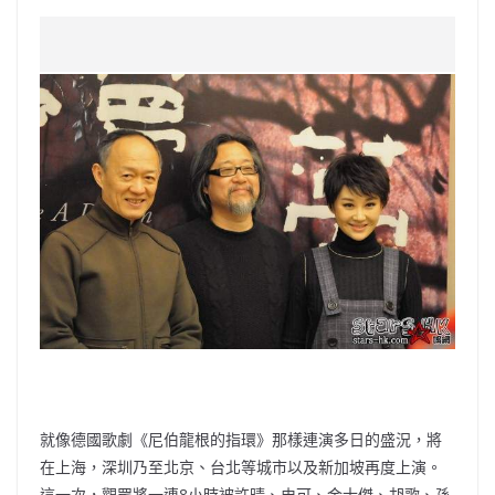
a
n
h
n
e
w
m
o
c
a
at
e
C
itt
ai
p
e
W
s
h
er
l
y
b
ei
A
at
Li
o
b
p
n
o
o
p
k
k
就像德國歌劇《尼伯龍根的指環》那樣連演多日的盛況，將
在上海，深圳乃至北京、台北等城市以及新加坡再度上演。
這一次，觀眾將一連8小時被許晴、史可、金士傑、胡歌、孫