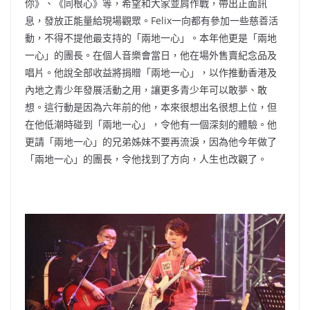
你》、《同根心》等，希望和大家並肩作戰，帶出正面訊
息，發放正能量給現場觀眾。Felix一向都有參加一些慈善活
動，不得不提他最支持的「兩地一心」。本年他更是「兩地
一心」的團長。在個人音樂會當日，他在場外售賣紀念品及
唱片。他說全部收益將捐贈「兩地一心」，以作推動香港及
內地之青少年發展活動之用，讓更多青少年可以敢夢、敢
想。這行動是因為六年前的他，本來很想出名很想上位，但
在他低潮時碰到「兩地一心」，令他有一個深刻的體驗。他
更請「兩地一心」的兄弟姊妹不要再流淚，因為他今年做了
「兩地一心」的團長，令他找到了方向，人生也改觀了。