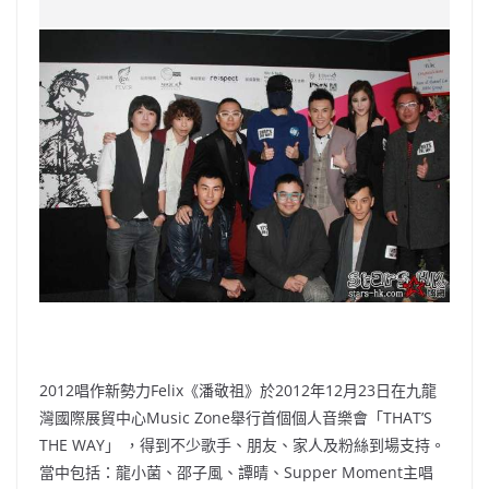
c
a
at
e
C
itt
ai
p
e
W
s
h
er
l
y
b
ei
A
at
Li
o
b
p
n
o
o
p
k
k
2012唱作新勢力Felix《潘敬祖》於2012年12月23日在九龍
灣國際展貿中心Music Zone舉行首個個人音樂會「THAT’S
THE WAY」 ，得到不少歌手、朋友、家人及粉絲到場支持。
當中包括：龍小菌、邵子風、譚晴、Supper Moment主唱