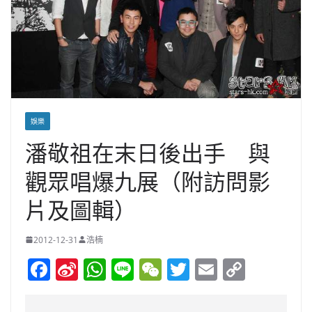
娛樂
潘敬祖在末日後出手 與
觀眾唱爆九展（附訪問影
片及圖輯）
2012-12-31
浩楠
F
Si
W
Li
W
T
E
C
a
n
h
n
e
w
m
o