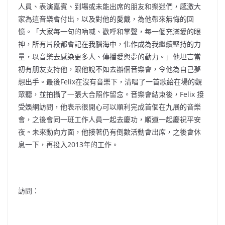
人員、表演嘉賓、到場或未能出席的朋友和樂迷們，感激大
家為這音樂會付出，以及對他的愛戴，為他帶來無悔的回
憶。「大家每一句的吶喊、歡呼和掌聲，每一個充滿愛的眼
神，所有片段都會記在我腦海中，化作成為我繼續堅持的力
量，以音樂去感染更多人、傳播愛與夢的動力。」他坦言當
初有朋友支持他，跟他說不如去辦個音樂會，令他為自己夢
想出手。最後Felix在沒有音樂下，清唱了一首歌給在場的觀
眾聽，並拍攝了一張大合照作留念。音樂會結束後，Felix 接
受娛網訪問，他表示很開心可以順利完成首個在九展的音樂
會，之後會同一班工作人員一起去慶功，順道一起慶祝平安
夜。未來動向方面，他接著仍有倒數活動會出席，之後會休
息一下，再投入2013年的工作。
訪問：