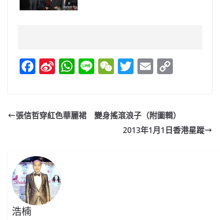
F
Si
W
Li
W
T
E
C
a
n
h
n
e
w
m
o
c
a
at
e
C
itt
ai
p
e
W
s
h
er
l
y
張信哲穿紅色華麗裙 變身搖滾浪子（附圖輯）
b
ei
A
at
Li
2013年1月1日香港星蹤
o
b
p
n
o
o
p
k
k
浩楠