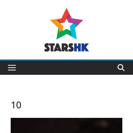
Skip
to
content
10