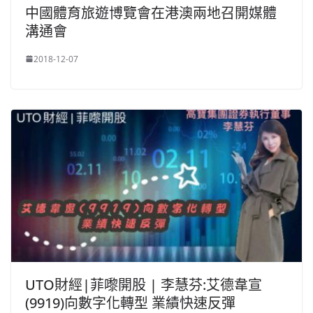
中國體育旅遊博覽會在港澳兩地召開媒體
溝通會
2018-12-07
UTO財經|菲嚟開股 | 李慧芬:艾德韋宣
(9919)向數字化轉型 業績快速反彈