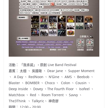
活動： 「我承諾」‧原創 Live Band Festival
嘉賓： 太極 、 吳國敬 、 Dear Jane 、 Supper Moment
、 A Day 、 RedNoon 、 N’Gine 、 AMS 、 Beebob 、
Blaster 、 BOMBER 、 Choco 、 Colon 、 Cousin 、
Deep Inside 、 Dovey 、The Fourth Floor 、 Isofeel 、
Matchbox 、 Red 、 Room Torrent 、 Savvy 、
The3Think 、 Talkyric、 神奇膠
時間： 12:00 – 20:00