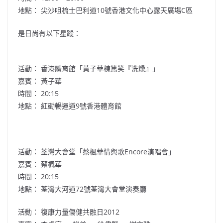
地點： 尖沙咀梳士巴利道10號香港文化中心露天廣場C區
是日尚有以下星蹤：
活動： 香港體育館「黃子華棟篤笑『洗燥』」
嘉賓： 黃子華
時間： 20:15
地點： 紅磡暢運道9號香港體育館
活動： 荃灣大會堂「蔡楓華情與歌Encore演唱會」
嘉賓： 蔡楓華
時間： 20:15
地點： 荃灣大河道72號荃灣大會堂演奏廳
活動： 復康力量傷健共融日2012