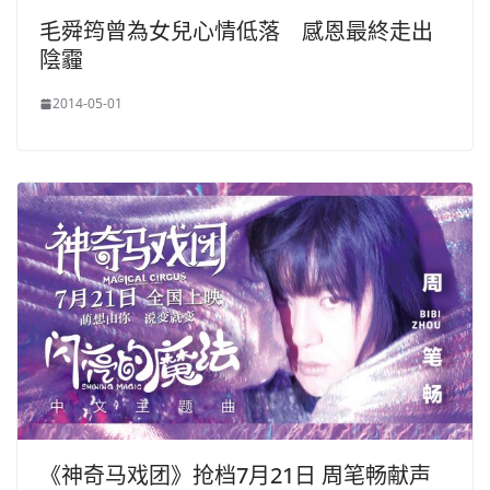
毛舜筠曾為女兒心情低落 感恩最終走出
陰霾
2014-05-01
《神奇马戏团》抢档7月21日 周笔畅献声