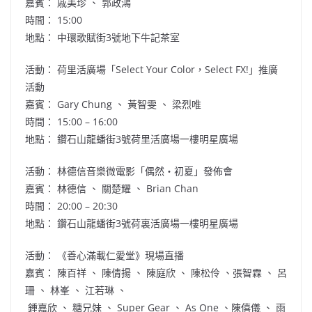
嘉賓： 戚美珍 、 郭政鴻
時間： 15:00
地點： 中環歌賦街3號地下牛記茶室
活動： 荷里活廣場「Select Your Color，Select FX!」推廣
活動
嘉賓： Gary Chung 、 黃智雯 、 梁烈唯
時間： 15:00 – 16:00
地點： 鑽石山龍蟠街3號荷里活廣場一樓明星廣場
活動： 林德信音樂微電影「偶然‧初夏」發佈會
嘉賓： 林德信 、 關楚耀 、 Brian Chan
時間： 20:00 – 20:30
地點： 鑽石山龍蟠街3號荷裏活廣場一樓明星廣場
活動： 《善心滿載仁愛堂》現場直播
嘉賓： 陳百祥 、 陳倩揚 、 陳庭欣 、 陳松伶 、張智霖 、 呂
珊 、 林峯 、 江若琳 、
鍾嘉欣 、 糖兄妹 、 Super Gear 、 As One 、陳僖儀 、 雨