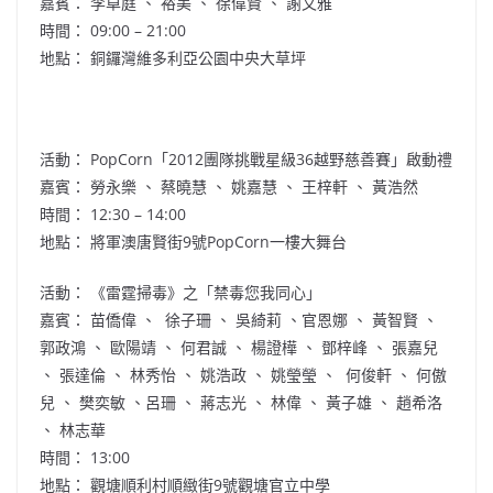
嘉賓： 李卓庭 、 裕美 、 徐偉賢 、 謝文雅
時間： 09:00 – 21:00
地點： 銅鑼灣維多利亞公園中央大草坪
活動： PopCorn「2012團隊挑戰星級36越野慈善賽」啟動禮
嘉賓： 勞永樂 、 蔡曉慧 、 姚嘉慧 、 王梓軒 、 黃浩然
時間： 12:30 – 14:00
地點： 將軍澳唐賢街9號PopCorn一樓大舞台
活動： 《雷霆掃毒》之「禁毒您我同心」
嘉賓： 苗僑偉 、 徐子珊 、 吳綺莉 、官恩娜 、 黃智賢 、
郭政鴻 、 歐陽靖 、 何君誠 、 楊證樺 、 鄧梓峰 、 張嘉兒
、 張達倫 、 林秀怡 、 姚浩政 、 姚瑩瑩 、 何俊軒 、 何傲
兒 、 樊奕敏 、呂珊 、 蔣志光 、 林偉 、 黃子雄 、 趙希洛
、 林志華
時間： 13:00
地點： 觀塘順利村順緻街9號觀塘官立中學