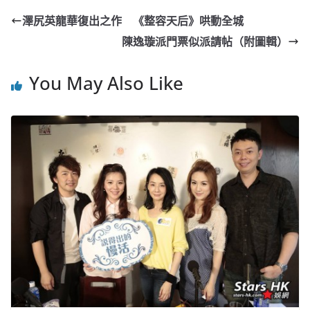
e
W
s
h
er
l
y
澤尻英龍華復出之作 《整容天后》哄動全城
b
ei
A
at
Li
陳逸璇派門票似派請帖（附圖輯）
o
b
p
n
o
o
p
k
You May Also Like
k