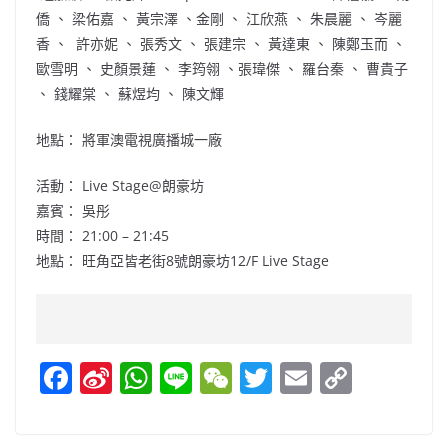
僑 、 梁佑嘉 、 黃宗澤 、金剛 、 江欣燕 、 朱晨麗 、 岑麗
香 、 許亦妮 、 張秀文 、 張建宗 、 黃達東 、 陳鄭玉而 、
歐雪明 、 史顏景蓮 、 李筠翎 、張瑋傑 、 羅台秦 、 曹貴子
、 錢耀棠 、 蘇煜均 、 陳文輝
地點： 將軍澳電視廣播城一廠
活動： Live Stage@朗豪坊
嘉賓： 吳彤
時間： 21:00 – 21:45
地點： 旺角亞皆老街8號朗豪坊12/F Live Stage
F
Si
W
Li
W
T
E
C
a
n
h
n
e
w
m
o
c
a
at
e
C
itt
ai
p