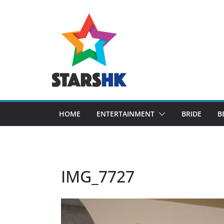
Skip
to
content
HOME
ENTERTAINMENT
BRIDE
B
IMG_7727