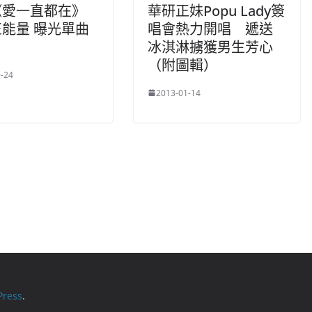
華研正妹Popu Lady簽
《愛一直都在》
唱會熱力開唱 遞送
能量 曝光單曲
冰淇淋擄獲男生芳心
（附圖輯）
-24
2013-01-14
ress
.