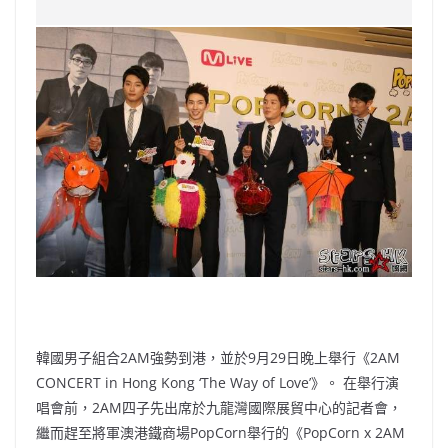
c
a
at
e
C
itt
ai
p
e
W
s
h
er
l
y
b
ei
A
at
Li
o
b
p
n
o
o
p
k
k
韓國男子組合2AM強勢到港，並於9月29日晚上舉行《2AM
CONCERT in Hong Kong ‘The Way of Love’》。 在舉行演
唱會前，2AM四子先出席於九龍灣國際展貿中心的記者會，
繼而趕至將軍澳港鐵商場PopCorn舉行的《PopCorn x 2AM