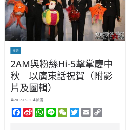
娛樂
2AM與粉絲Hi-5擊掌慶中
秋 以廣東話祝賀（附影
片及圖輯）
2012-09-30
鋮滿
F
Si
W
Li
W
T
E
C
a
n
h
n
e
w
m
o