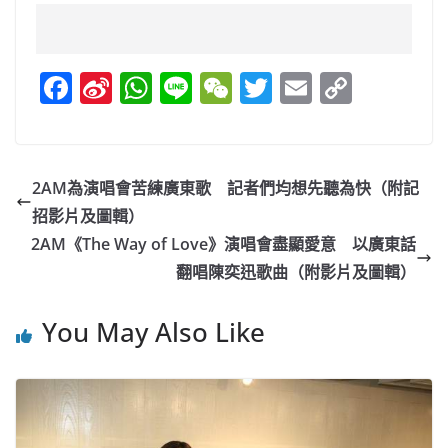
F
Si
W
Li
W
T
E
C
a
n
h
n
e
w
m
o
c
a
at
e
C
itt
ai
p
e
W
s
h
er
l
y
2AM為演唱會苦練廣東歌 記者們均想先聽為快（附記
b
ei
A
at
Li
招影片及圖輯）
o
b
p
n
2AM《The Way of Love》演唱會盡顯愛意 以廣東話
o
o
p
k
翻唱陳奕迅歌曲（附影片及圖輯）
k
You May Also Like