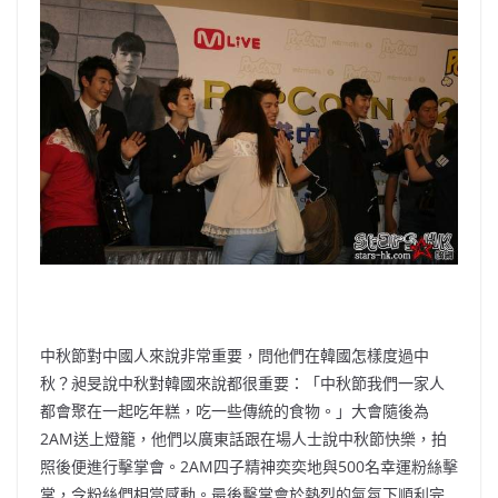
中秋節對中國人來說非常重要，問他們在韓國怎樣度過中
秋？昶旻說中秋對韓國來說都很重要：「中秋節我們一家人
都會聚在一起吃年糕，吃一些傳統的食物。」大會隨後為
2AM送上燈籠，他們以廣東話跟在場人士說中秋節快樂，拍
照後便進行擊掌會。2AM四子精神奕奕地與500名幸運粉絲擊
掌，令粉絲們相當感動。最後擊掌會於熱烈的氣氛下順利完