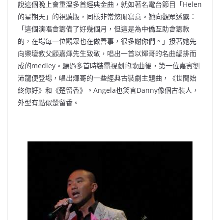
說這個晚上會重溫多首經典金曲，就如著名電台節目「Helen
的星期天」的視聽版，同樣非常悠閒寫意。她向觀眾透露：
「這個演唱會籌備了好幾個月，但這是為中僑互助會籌款
的，在場每一位觀眾也在做善事，很多謝你們。」接著她先
向樂壇教父顧嘉煇先生致敬，唱出一首以煇哥的名曲編排而
成的medley。聽過多首時裝電視劇的歌曲後，第一位嘉賓劉
沛龍便登場，唱出煇哥的一些經典古裝劇主題曲，《世間始
終你好》和《楚留香》。Angela也笑言Danny像個古裝人，
外型有點似楚留香。