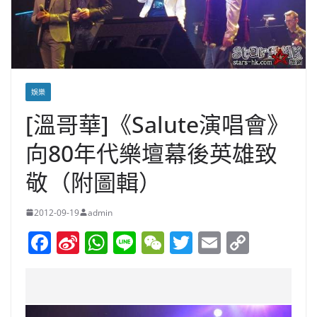
娛樂
[溫哥華]《Salute演唱會》
向80年代樂壇幕後英雄致
敬（附圖輯）
2012-09-19
admin
F
Si
W
Li
W
T
E
C
a
n
h
n
e
w
m
o
c
a
at
e
C
itt
ai
p
e
W
s
h
er
l
y