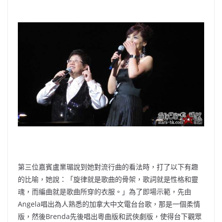
第三位嘉賓盧業瑂說到她對流行曲的看法時，打了以下有趣
的比喻，她說：「旋律就是歌曲的骨架，歌詞就是性格和靈
魂，而編曲就是歌曲所穿的衣服。」為了即場示範，先由
Angela唱出為人熟悉的加拿大中文電台台歌，那是一個柔情
版，然後Brenda先後唱出粵曲版和武俠劇版，使得台下觀眾