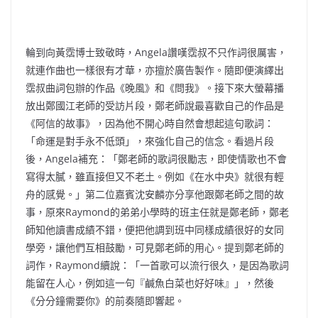
輪到向黃霑博士致敬時，Angela讚嘆霑叔不只作詞很厲害，
就連作曲也一樣很有才華，亦擅於廣告製作。隨即便演繹出
霑叔曲詞包辦的作品《晚風》和《問我》。接下來大螢幕播
放出鄭國江老師的受訪片段，鄭老師說最喜歡自己的作品是
《阿信的故事》，因為他不開心時自然會想起這句歌詞：
「命運是對手永不低頭」，來強化自己的信念。看過片段
後，Angela補充：「鄭老師的歌詞很勵志，即使情歌也不會
寫得太膩，雖直接但又不老土。例如《在水中央》就很有輕
舟的感覺。」第二位嘉賓沈安麟亦分享他跟鄭老師之間的故
事，原來Raymond的弟弟小學時的班主任就是鄭老師，鄭老
師知他讀書成績不錯，便把他調到班中同樣成績很好的女同
學旁，讓他們互相鼓勵，可見鄭老師的用心。提到鄭老師的
詞作，Raymond續說：「一首歌可以流行很久，是因為歌詞
能留在人心，例如這一句『鹹魚白菜也好好味』」，然後
《分分鐘需要你》的前奏隨即響起。