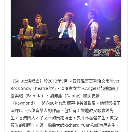
b
ei
A
at
Li
o
b
p
n
o
o
p
k
k
《Salute演唱會》於2012年9月14日假溫哥華列治文市River
Rock Show Theatre舉行，演唱會女主人Angela特別邀請了
盧業瑂（Brenda）、劉沛龍（Danny）和沈安麟
（Raymond）一起向80年代樂壇幕後英雄致敬。他們選擇了
演繹以下六位音樂人的作品，包括有：樂壇教父顧嘉煇先
生，香港四大才子之一的黃霑博士，鬼才林振強先生，備受
尊崇的鄭國江老師，編曲大師Richard Yuen和盧東尼先生。