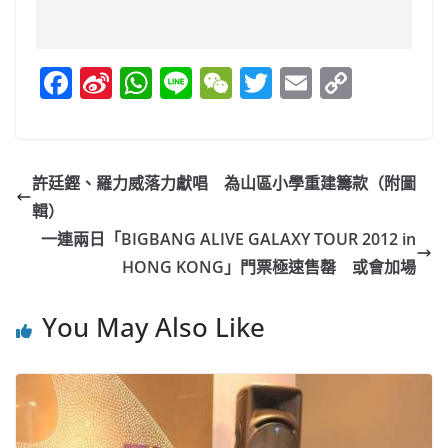
F
Si
W
Li
W
T
E
C
a
n
h
n
e
w
m
o
c
a
at
e
C
itt
ai
p
e
W
s
h
er
l
y
許廷鏗、羅力威落力獻唱 為山區小學重建籌款（附圖
b
ei
A
at
Li
輯）
o
b
p
n
一連兩日「BIGBANG ALIVE GALAXY TOUR 2012 in
o
o
p
k
HONG KONG」門票極速售罄 或會加場
k
You May Also Like