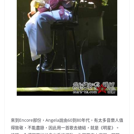
來到Encore部份，Angela說由60到80年代，有太多音樂人值
得致敬，不能盡錄，因此用一首歌去總結，就是《明星》。