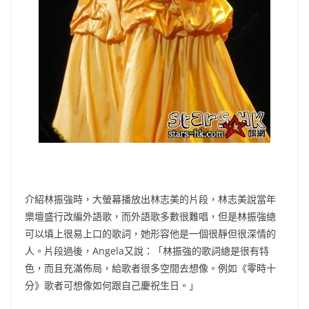
介紹林振強時，大螢幕播放出林志美的片段，林志美說當年
樂壇盛行改編外語歌，而外語歌多數很難唱，但是林振強總
可以填上很易上口的歌詞，她形容他是一個很靜但很深情的
人。片段過後，Angela又說：「林振強的歌詞總是很有特
色，而且充滿佈局，給歌者很多空間去想像。例如《零時十
分》歌者可想像如何跟自己慶祝生日。」