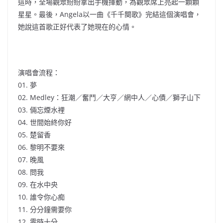
這時，全場觀眾紛紛拿出手機揮動，為觀眾席上亮起一顆顆
星星。最後，Angela以一曲《千千闋歌》完結這個演唱會，
她說這首歌正好代表了她現在的心情。
演唱會流程：
01. 夢
02. Medley：狂潮／奮鬥／大亨／網中人／心債／獅子山下
03. 倆忘煙水裡
04. 世間始終你好
05. 楚留香
06. 黎明不要來
07. 晚風
08. 問我
09. 在水中央
10. 誰令你心痴
11. 分分鐘需要你
12. 零時十分