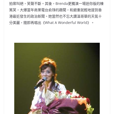
拍案叫絕，笑聲不斷。其後，Brenda更獨演一場迷你版的棟
篤笑，大爆當年商業電台俞琤的趣聞，和避重就輕地提到香
港最近發生的政治新聞。她當然也不忘大讚溫哥華的天氣十
分美麗，隨即再唱出《What A Wonderful World》。