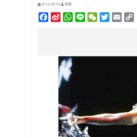
2012-09-03
浩楠
F
Si
W
Li
W
T
E
a
n
h
n
e
w
m
c
a
at
e
C
itt
ai
e
W
s
h
er
l
b
ei
A
at
o
b
p
o
o
p
k