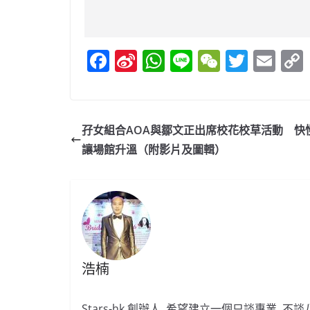
F
Si
W
Li
W
T
E
a
n
h
n
e
w
m
c
a
at
e
C
itt
ai
e
W
s
h
er
l
孖女組合AOA與鄒文正出席校花校草活動 快
b
ei
A
at
讓場館升溫（附影片及圖輯）
o
b
p
o
o
p
k
浩楠
Stars-hk 創辦人, 希望建立一個只談專業, 