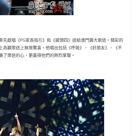
率先獻唱《PG家長指引》和《披頭四》送給澳門廣大歌迷。精彩的
上為觀眾送上無限驚喜。他唱出包括《呼吸》、《好朋友》、《不
虜了樂迷的心，更贏得他們的熱烈掌聲。