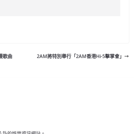
C
o
p
y
慢歌曲
2AM將特別舉行「2AM香港Hi-5擊掌會」
Li
n
k
不談八卦的娛樂資訊網站。