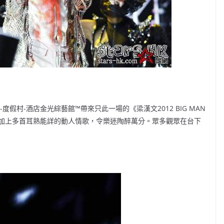
度假村-酒店金光綜藝館™帶來只此一場的《梁漢文2012 BIG MAN
加上多首耳熟能詳的動人情歌，令樂迷陶醉萬分。眾多觀眾在台下