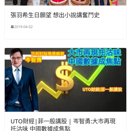
張羽希生日願望 想出小說講奮鬥史
2019-04-02
UTO財經|菲一般講股 | 岑智勇:大市再現
托沽味 中國數據成焦點