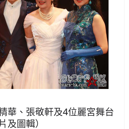
精華、張敬軒及4位麗宮舞台
片及圖輯）