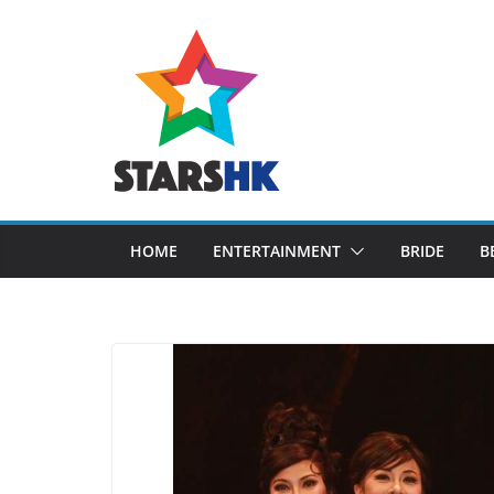
Skip
to
content
HOME
ENTERTAINMENT
BRIDE
B