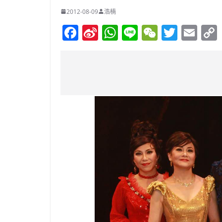
2012-08-09
浩楠
F
Si
W
Li
W
T
E
a
n
h
n
e
w
m
c
a
at
e
C
itt
ai
e
W
s
h
er
l
b
ei
A
at
o
b
p
o
o
p
k