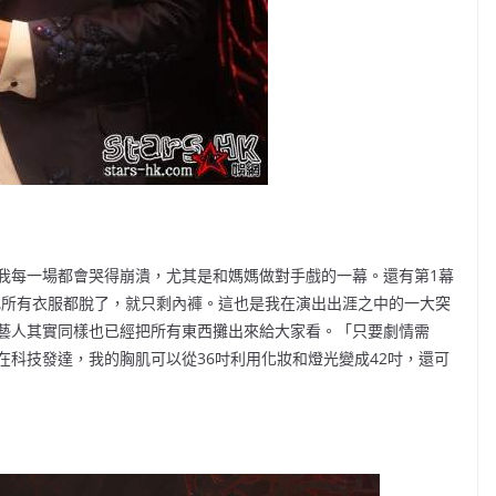
我每一場都會哭得崩潰，尤其是和媽媽做對手戲的一幕。還有第1幕
台上我把所有衣服都脫了，就只剩內褲。這也是我在演出出涯之中的一大突
藝人其實同樣也已經把所有東西攤出來給大家看。「只要劇情需
科技發達，我的胸肌可以從36吋利用化妝和燈光變成42吋，還可