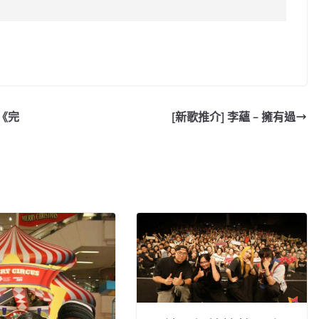
C
o
p
y
集《完
[新歌推介] 李蘊 – 擁有過
Li
n
k