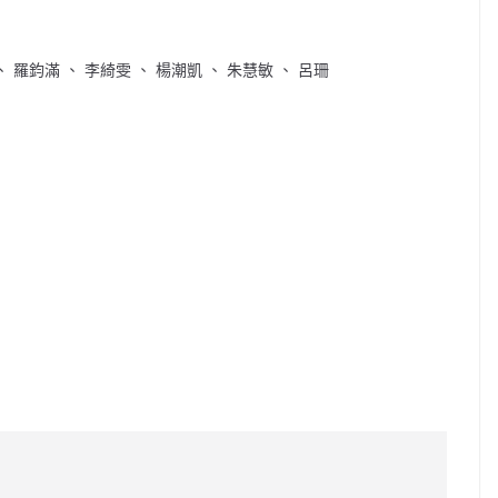
、 羅鈞滿 、 李綺雯 、 楊潮凱 、 朱慧敏 、 呂珊