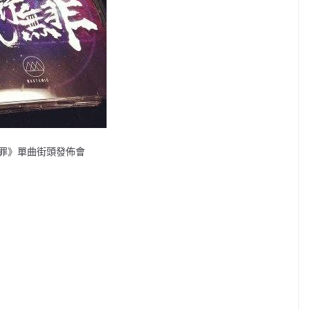
《流行無罪》單曲街頭發佈會