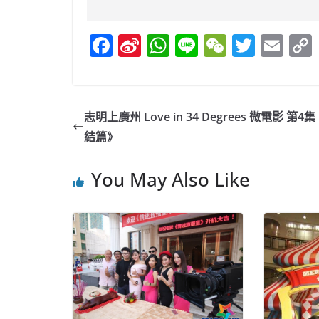
F
Si
W
Li
W
T
E
a
n
h
n
e
w
m
c
a
at
e
C
itt
ai
e
W
s
h
er
l
志明上廣州 Love in 34 Degrees 微電影 第4
b
ei
A
at
結篇》
o
b
p
You May Also Like
o
o
p
k