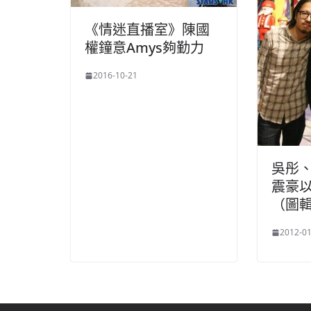
《情迷直播室》陳國
權鐘意Amys夠勤力
2016-10-21
吳彤、
震豪
（圖
2012-01