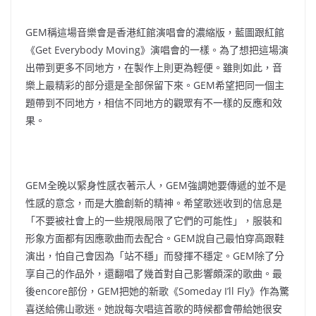
GEM稱這場音樂會是香港紅館演唱會的濃縮版，藍圖跟紅館
《Get Everybody Moving》演唱會的一樣。為了想把這場演
出帶到更多不同地方，在製作上則更為輕便。雖則如此，音
樂上最精彩的部分還是全部保留下來。GEM希望把同一個主
題帶到不同地方，相信不同地方的觀眾有不一樣的反應和效
果。
GEM全晚以緊身性感衣著示人，GEM強調她要傳遞的並不是
性感的意念，而是大膽創新的精神。希望歌迷收到的信息是
「不要被社會上的一些規限局限了它們的可能性」，服裝和
形象方面都有因應歌曲而去配合。GEM說自己最怕穿高跟鞋
演出，怕自己會因為「站不穩」而發揮不穩定。GEM除了分
享自己的作品外，還翻唱了幾首對自己影響頗深的歌曲。最
後encore部份，GEM把她的新歌《Someday I’ll Fly》作為驚
喜送給佛山歌迷。她說每次唱這首歌的時候都會帶給她很安