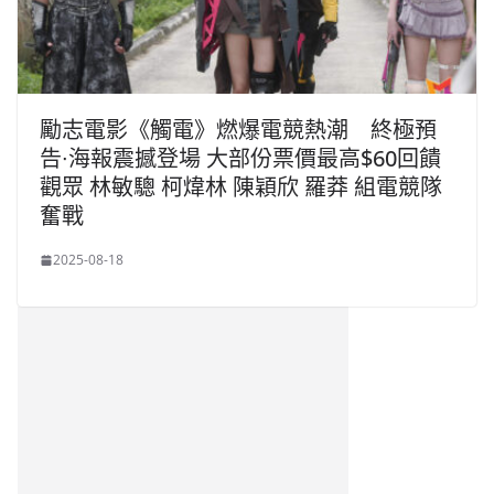
勵志電影《觸電》燃爆電競熱潮 終極預
告∙海報震撼登場 大部份票價最高$60回饋
觀眾 林敏驄 柯煒林 陳穎欣 羅莽 組電競隊
奮戰
2025-08-18