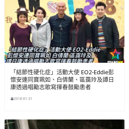
「結節性硬化症」活動大使 EO2-Eddie彭
懷安連同寶珮如、白倩蘭、區靄玲及譚日
康透過唱勵志歌寫揮春鼓勵患者
2018-01-31