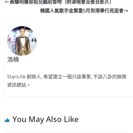
e
W
s
h
er
l
y
黃耀明獲容祖兒騷前香吻（附演唱會及後台影片）
b
ei
A
at
Li
韓國人氣歌手金賢重5月到港舉行見面會
o
b
p
n
o
o
p
k
k
浩楠
Stars-hk 創辦人, 希望建立一個只談專業, 不談八卦的娛樂
資訊網站。
You May Also Like