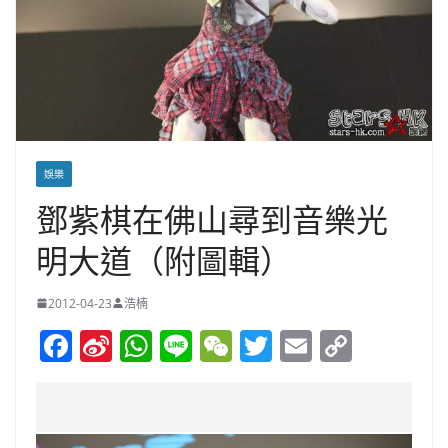
娛樂
鄧紫棋在佛山尋到音樂光
明大道（附圖輯）
2012-04-23
浩楠
F
Si
W
Li
W
T
E
C
a
n
h
n
e
w
m
o
c
a
at
e
C
itt
ai
p
e
W
s
h
er
l
y