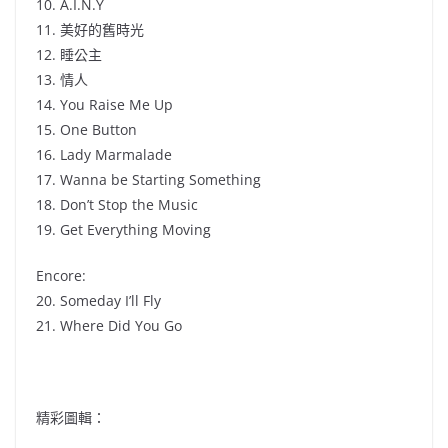
10. A.I.N.Y
11. 美好的舊時光
12. 睡公主
13. 情人
14. You Raise Me Up
15. One Button
16. Lady Marmalade
17. Wanna be Starting Something
18. Don’t Stop the Music
19. Get Everything Moving
Encore:
20. Someday I’ll Fly
21. Where Did You Go
精彩圖輯：