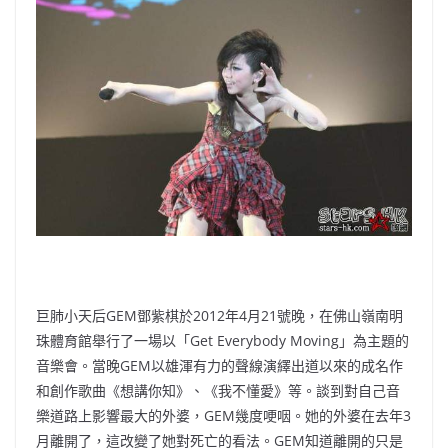
b
ei
A
at
Li
o
b
p
n
o
o
p
k
k
巨肺小天后GEM鄧紫棋於2012年4月21號晚，在佛山嶺南明
珠體育館舉行了一場以「Get Everybody Moving」為主題的
音樂會。當晚GEM以雄渾有力的聲線演繹出道以來的成名作
和創作歌曲《想講你知》、《我不懂愛》等。談到對自己音
樂道路上影響最大的外婆，GEM幾度哽咽。她的外婆在去年3
月離開了，這改變了她對死亡的看法。GEM知道離開的只是