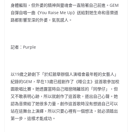
身體軀殼，但外婆的精神與靈魂會一直陪著自己前進。GEM
自彈自唱一曲《You Raise Me Up》送給對她生命和音樂道
路都影響至深的外婆，氣氛感人。
記者：Purple
以19歲之齡創下「於紅館舉辦個人演唱會最年輕的女藝人」
紀錄的GEM，早在13歲已經創作了《睡公主》這首歌參加校
園歌唱比賽。她透露當時自己暗戀隔籬班的「同學仔」，但
又不敢表明心跡，所以就創作了這首歌，道出自己心聲。她
認為音樂給了她很多力量，創作這首歌時沒有想過自己可以
站在這舞台上演繹，所以只要心裡有一個想法，就必須踏出
第一步，這樣才能成功。