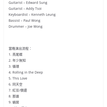
Guitarist – Edward Sung
Guitarist – Addy Tsoi
Keyboardist – Kenneth Leung
Bassist – Paul Wong
Drummer – Joe Wong
當晚演出流程：
1. 燕尾蝶
2. 年少無知
3. 循環
4. Rolling in the Deep
5. This Love
6. 同天空
7. 紅豆/償還
8. 那誰
9. 蝸居