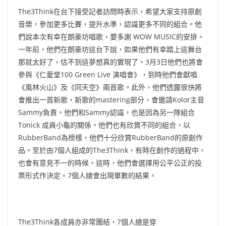
The3Think在台下接受記者訪問時表示，希望大家支持原創
音樂，參加更多比賽，提升水準，認識更多不同的組合。他
們說本次有幸在朗豪坊唱歌，要多謝 WOW MUSIC的安排。
一年前，他們在朗豪坊這台下說，如果他們有幸踏上這舞台
那就太好了，估不到這夢想真的實現了。3月3日他們也將會
參與《仁愛堂100 Green Live 演唱會》，到時他們會獻唱
《風林火山》及《同天空》兩首歌。此外，他們透露很快將
會推出一首新歌，新歌的mastering部分，會邀請Kolor主音
Sammy負責。他們和Sammy認識，也是因為另一隊組合
Tonick 成員小龜的關係。他們也有欣賞不同的組合，以
RubberBand為榜樣，他們十分欣賞RubberBand的原創作
品。至於由7個人組成的The3Think，有時在創作的過程中，
也會有意見不一的時候。這時，他們會選擇用公平公正的投
票形式作決定。7個人總會出現單數的結果。
The3Think各成員亦非常團結，7個人總是穿