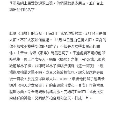
季軍及網上最受歡迎歌曲獎。他們感激很多朋友，並在台上
讀出他們的名字。
獻唱《那誰》的時候，The3Think問現場觀眾，2月14日是情
人節，不知大家如何度過。「3月14日是白色情人節，單身的
你不知找不找得到你的那誰？」不知是否談得太開心的關
係，主音Andy唱《那誰》時竟忘詞了，不過處變不驚的他即
時執生，馬上再次投入。唱畢《蝸居》之後，Andy表示很喜
歡前輩林子祥，並即時以林子祥唱腔演繹《這一個夜》，現
場觀眾拍掌之聲不絕。成員又善於搞氣氛，謂忘記說這是最
後一首歌，於是引得觀眾大叫encore。最後他們唱了經典卡
通片《飛天少女豬事丁》的主題歌《愛心一百次》作為當晚
壓軸歌曲，令全場觀眾情緒高漲。完場時The3Think更接受
粉絲送的禮物，又同他們拍合照和談天，打成一片。