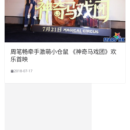
周笔畅牵手激萌小仓鼠 《神奇马戏团》欢
乐首映
2018-07-17