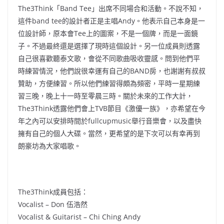
The3Think「Band Tee」出席不同場合和活動。不說不知，
這件band tee的設計者正是主唱Andy。他表示自己本身是一
位設計師，原本會Tee上的圖案，不是一個牌，而是一面鏡
子。不過最終還是選擇了現時這個設計。另一位成員則透露
自己很喜歡聽泰文歌，會從不同歌曲吸收靈感。問到他們平
時練習情況，他們說很幸運有自己的BAND房，也謝謝有叔叔
贊助，方便練習。所以他們練習得頗為頻密，平時一星期練
習三晚，晚上十一時至零晨三時。關於未來的工作大計，
The3Think透露他們會上TVB節目《激優一族》，亦希望在今
年之內可以安排時間於fullcupmusic舉行音樂會，以及盡快
擁有自己的個人大碟。當然，更希望的是下次可以有幸再到
朗豪坊為大家唱歌。
The3Think成員包括：
Vocalist – Don 伍浩然
Vocalist & Guitarist – Chi Ching Andy