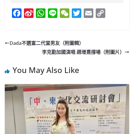
F
Si
W
Li
W
T
E
C
a
n
h
n
e
w
m
o
c
a
at
e
C
itt
ai
p
e
W
s
h
er
l
y
Dada不選富二代當男友（附圖輯）
b
ei
A
at
Li
李克勤加國演唱 趙增熹撐場（附圖片）
o
b
p
n
o
o
p
k
You May Also Like
k