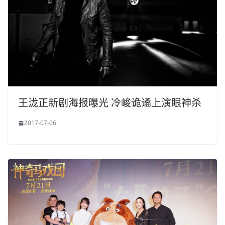
王泷正新剧海报曝光 冷峻诡谲上演眼神杀
2017-07-06