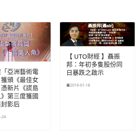
【 UTO財經 】聶振
邦：年初多隻股份同
霞「亞洲藝術電
日暴跌之啟示
」獲頒《最佳女
2019-01-18
》憑新片《謊島
魚》第三度獲國
展封影后
-24