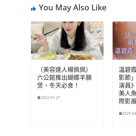
You May Also Like
（美容達人楊佩佩）
溫碧
六公館推出蝴蝶羊腩
影節
煲，冬天必食！
演員
美人
2022-01-27
際影
2025-04