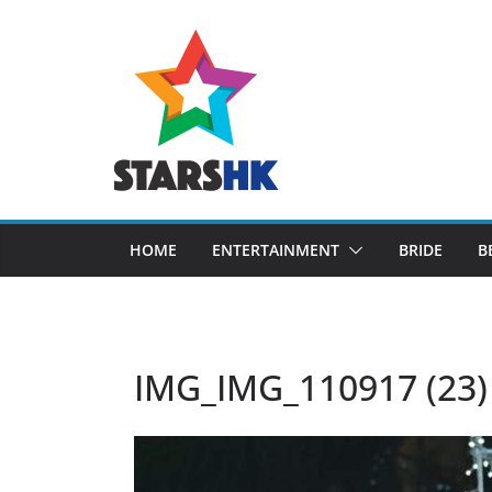
Skip
to
content
HOME
ENTERTAINMENT
BRIDE
B
IMG_IMG_110917 (23)