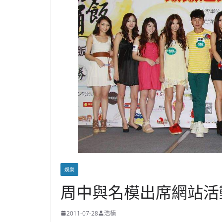
娛樂
周中與名模出席網站活
2011-07-28
浩楠