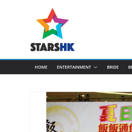
Skip
to
content
HOME
ENTERTAINMENT
BRIDE
B