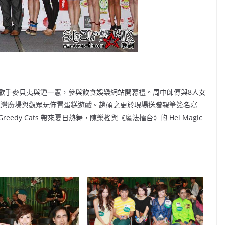
歌手麥貝夷與鍾一憲，參與飲食娛樂網站開幕禮。周中師傅與8人女
動場地荃灣廣場與觀眾玩佈置蛋糕遊戲。趙碩之更於現場送贈親筆簽名寫
y Cats 帶來夏日熱舞，陳樂榣與《魔法擂台》的 Hei Magic