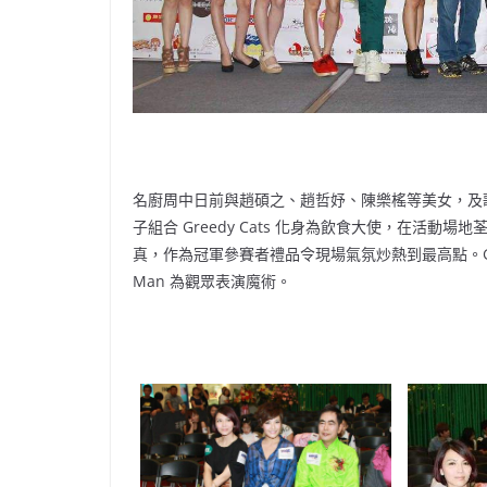
名廚周中日前與趙碩之、趙哲妤、陳樂榣等美女，及
子組合 Greedy Cats 化身為飲食大使，在活
真，作為冠軍參賽者禮品令現場氣氛炒熱到最高點。Greed
Man 為觀眾表演魔術。