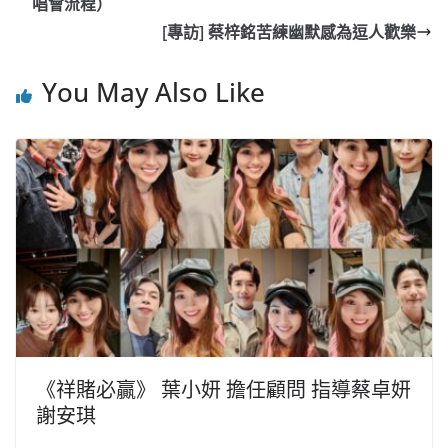
b
ei
A
at
Li
唱會流程）
o
b
p
n
[專訪] 蔡梓銘苦練幽默感為逗人歡樂
o
o
p
k
You May Also Like
k
《祥賭必贏》 葉小妍 擔任顧問 指導蔡卓妍
謝安琪