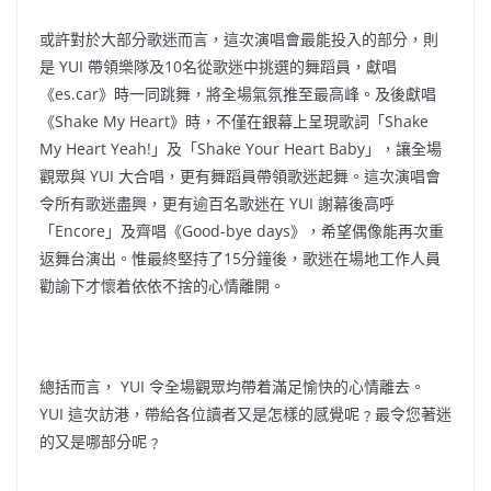
或許對於大部分歌迷而言，這次演唱會最能投入的部分，則
是 YUI 帶領樂隊及10名從歌迷中挑選的舞蹈員，獻唱
《es.car》時一同跳舞，將全場氣氛推至最高峰。及後獻唱
《Shake My Heart》時，不僅在銀幕上呈現歌詞「Shake
My Heart Yeah!」及「Shake Your Heart Baby」，讓全場
觀眾與 YUI 大合唱，更有舞蹈員帶領歌迷起舞。這次演唱會
令所有歌迷盡興，更有逾百名歌迷在 YUI 謝幕後高呼
「Encore」及齊唱《Good-bye days》，希望偶像能再次重
返舞台演出。惟最終堅持了15分鐘後，歌迷在場地工作人員
勸諭下才懷着依依不捨的心情離開。
總括而言， YUI 令全場觀眾均帶着滿足愉快的心情離去。
YUI 這次訪港，帶給各位讀者又是怎樣的感覺呢﹖最令您著迷
的又是哪部分呢﹖