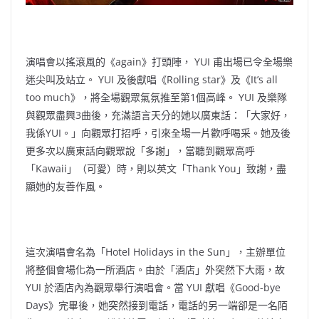
演唱會以搖滾風的《again》打頭陣， YUI 甫出場已令全場樂
迷尖叫及站立。 YUI 及後獻唱《Rolling star》及《It’s all
too much》，將全場觀眾氣氛推至第1個高峰。 YUI 及樂隊
與觀眾盡興3曲後，充滿語言天分的她以廣東話：「大家好，
我係YUI。」向觀眾打招呼，引來全場一片歡呼喝采。她及後
更多次以廣東話向觀眾說「多謝」，當聽到觀眾高呼
「Kawaii」（可愛）時，則以英文「Thank You」致謝，盡
顯她的友善作風。
這次演唱會名為「Hotel Holidays in the Sun」，主辦單位
將整個會場化為一所酒店。由於「酒店」外突然下大雨，故
YUI 於酒店內為觀眾舉行演唱會。當 YUI 獻唱《Good-bye
Days》完畢後，她突然接到電話，電話的另一端卻是一名陌