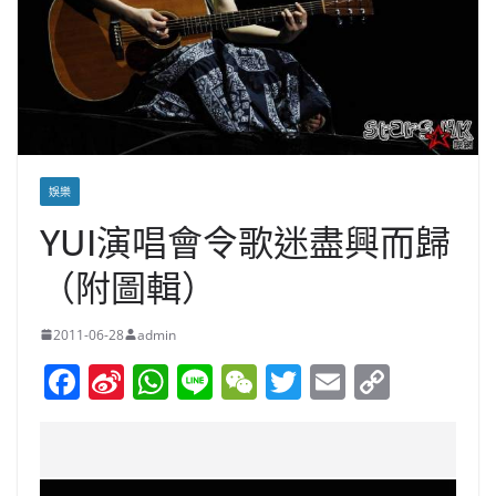
娛樂
YUI演唱會令歌迷盡興而歸
（附圖輯）
2011-06-28
admin
F
Si
W
Li
W
T
E
C
a
n
h
n
e
w
m
o
c
a
at
e
C
itt
ai
p
e
W
s
h
er
l
y