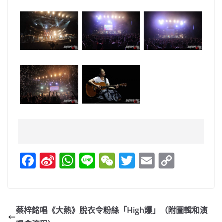
F
Si
W
Li
W
T
E
C
a
n
h
n
e
w
m
o
c
a
at
e
C
itt
ai
p
e
W
s
h
er
l
y
蔡梓銘唱《大熱》脫衣令粉絲「High爆」（附圖輯和演