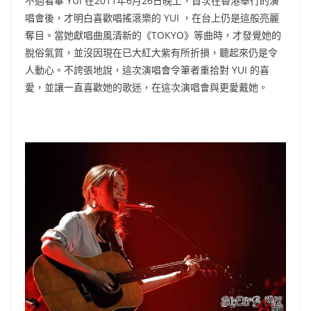
不過看畢 YUI 在2011年6月26日晚上，首次在香港舉行的演
唱會後，才明白喜歡唱搖滾樂的 YUI ，在台上仍是這般亮麗
奪目。當她獻唱曲風清新的《TOKYO》等曲時，才發覺她的
脫俗氣質，並沒因現在已大紅大紫有所折損，聽起來仍是令
人動心。不誇張地說，這次演唱會令筆者重拾對 YUI 的喜
愛，並讓一直喜歡她的歌迷，在這次演唱會與更愛戴她。