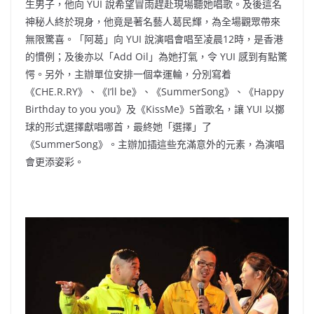
生男子，他向 YUI 說希望冒雨趕赴現場聽她唱歌。及後這名
神秘人終於現身，他竟是著名藝人葛民輝，為全場觀眾帶來
無限驚喜。「阿葛」向 YUI 說演唱會唱至凌晨12時，是香港
的慣例；及後亦以「Add Oil」為她打氣，令 YUI 感到有點驚
愕。另外，主辦單位安排一個幸運輪，分別寫着
《CHE.R.RY》、《I’ll be》、《SummerSong》、《Happy
Birthday to you you》及《KissMe》5首歌名，讓 YUI 以擲
球的形式選擇獻唱哪首，最終她「選擇」了
《SummerSong》。主辦加插這些充滿意外的元素，為演唱
會更添姿彩。