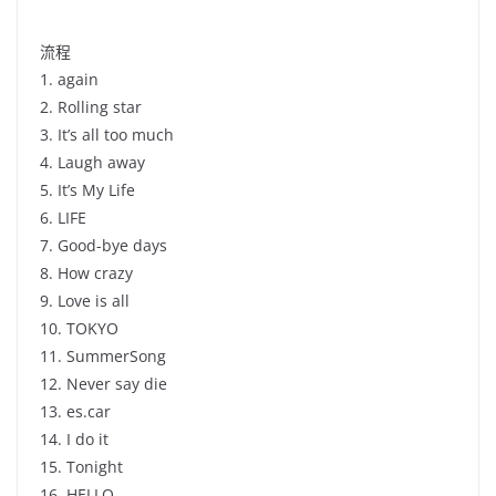
流程
1. again
2. Rolling star
3. It’s all too much
4. Laugh away
5. It’s My Life
6. LIFE
7. Good-bye days
8. How crazy
9. Love is all
10. TOKYO
11. SummerSong
12. Never say die
13. es.car
14. I do it
15. Tonight
16. HELLO