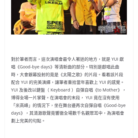
對於筆者而言，這次演唱會最令人著迷的地方，就是 YUI 獻
唱《Good-bye days》等清新曲的部分。特別是獻唱此曲
時，大會銀幕投射的竟是《太陽之歌》的片段。看着該片段
配合 YUI 的完美演繹，讓筆者重拾當年喜歡上 YUI 的感覺。
YUI 及後改以鍵盤（ Keyboard ）自彈自唱《to Mother》，
博得全場一片掌聲。在演唱會的末段， YUI 竟在沒有使用
「米高峰」的情況下，坐在舞台邊再次自彈自唱《Good-bye
days》，其清澈歌聲竟響徹全場數千名觀眾耳中，為演唱會
劃上完美的句點。