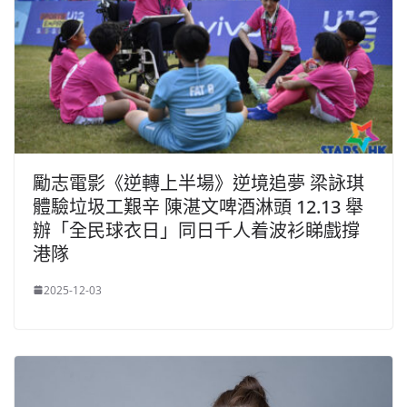
勵志電影《逆轉上半場》逆境追夢 梁詠琪
體驗垃圾工艱辛 陳湛文啤酒淋頭 12.13 舉
辦「全民球衣日」同日千人着波衫睇戲撐
港隊
2025-12-03