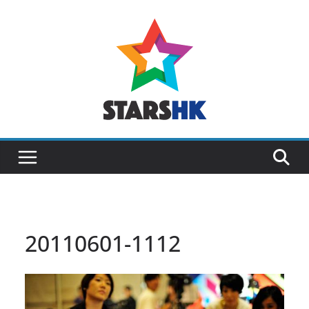
Skip
to
content
20110601-1112