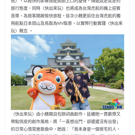
玩〉，以輕快的節奏搭配朗朗上口的旋律，傳遞說走就走的
旅行態度，同時〈快出來玩〉也將成為台灣虎航的機上迎賓
音樂，為旅客開啟愉快旅程。這次小魏更前往台灣虎航的獨
飛航點日本岡山及鳥取為MV取景，以實際行動實踐〈快出來
玩〉概念 。
〈快出來玩〉由小魏親自包辦詞曲創作，延續她一貫歡樂又
帶點俏皮的創作風格，將「一直想出門、卻遲遲沒有出發」
的日常心情寫進歌曲中，她說：「我本身是一個很宅的人，