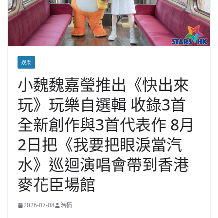
娛樂
小魏魏嘉瑩推出《快出來
玩》玩樂自選輯 收錄3首
全新創作與3首代表作 8月
2日把《我要把眼淚當汽
水》巡迴演唱會帶到香港
麥花臣場館
2026-07-08
浩楠