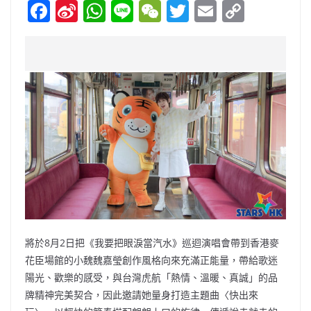
F
Si
W
Li
W
T
E
C
a
n
h
n
e
w
m
o
c
a
at
e
C
itt
ai
p
e
W
s
h
er
l
y
b
ei
A
at
Li
o
b
p
n
o
o
p
k
k
將於8月2日把《我要把眼淚當汽水》巡迴演唱會帶到香港麥
花臣場館的小魏魏嘉瑩創作風格向來充滿正能量，帶給歌迷
陽光、歡樂的感受，與台灣虎航「熱情、溫暖、真誠」的品
牌精神完美契合，因此邀請她量身打造主題曲〈快出來