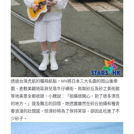
透過台灣虎航的獨飛航點，MV將日本三大名園的岡山後樂
園、倉敷美觀地區與兒島牛仔褲街、鳥取砂丘及砂之美術館
等地美景全都收錄，小魏說：「拍攝很開心，到了很多漂亮
的地方。」提及難忘的回憶，她透露雖然在砂丘拍攝有種青
春浪漫的壯闊感，但滑砂時為了保持笑容，卻因此吃進了不
少砂子。