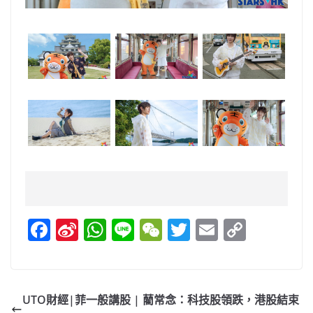
F
Si
W
Li
W
T
E
C
a
n
h
n
e
w
m
o
c
a
at
e
C
itt
ai
p
e
W
s
h
er
l
y
UTO財經|菲一般講股 | 藺常念：科技股領跌，港股結束