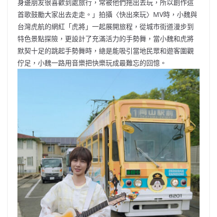
身邊朋友很喜歡到處旅行，常被他們拖出去玩，所以創作這
首歌鼓勵大家出去走走。」拍攝〈快出來玩〉MV時，小魏與
台灣虎航的網紅「虎將」一起展開旅程，從城市街道漫步到
特色景點探險，更設計了充滿活力的手勢舞，當小魏和虎將
默契十足的跳起手勢舞時，總是能吸引當地民眾和遊客圍觀
佇足，小魏一路用音樂把快樂玩成最難忘的回憶。