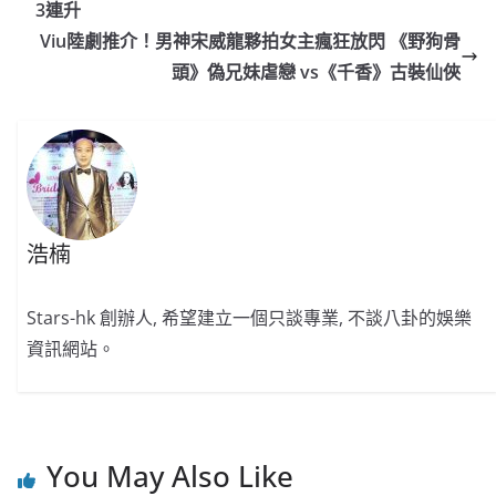
b
ei
A
at
Li
3連升
o
b
p
n
Viu陸劇推介！男神宋威龍夥拍女主瘋狂放閃 《野狗骨
o
o
p
k
頭》偽兄妹虐戀 vs《千香》古裝仙俠
k
浩楠
Stars-hk 創辦人, 希望建立一個只談專業, 不談八卦的娛樂
資訊網站。
You May Also Like