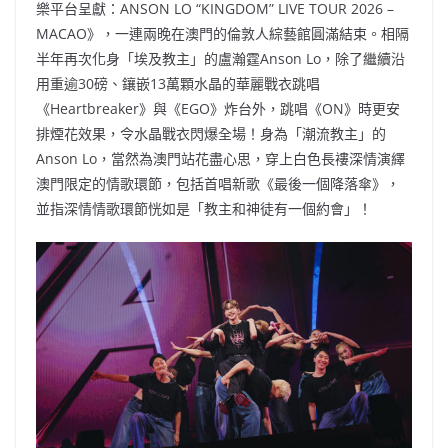
樂平台呈獻：ANSON LO “KINGDOM” LIVE TOUR 2026 –
MACAO》，一連兩晚在澳門的倫敦人綜藝館圓滿結束。相隔
半年再次化身「埃及教主」的盧瀚霆Anson Lo，除了繼續沿
用重逾30磅、鑲嵌13萬顆水晶的華麗戰衣跳唱
《Heartbreaker》與《EGO》炸台外，跳唱《ON》時更安
排煙花效果，令水晶戰衣閃爆全場！身為「潮流教主」的
Anson Lo，當然為澳門站花盡心思，穿上白色長褸深情演繹
澳門限定的情歌環節，包括首唱新歌《最後一個降落傘》，
並指深情情歌環節恍如是「教主和神徒有一個約會」！