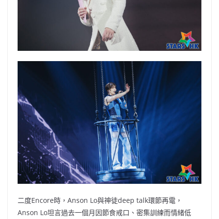
二度Encore時，Anson Lo與神徒deep talk環節再電，
Anson Lo坦言過去一個月因節食戒口、密集訓練而情緒低