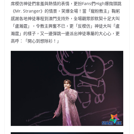
席模仿神徒們害羞與熱情的表情，更扮Fans們High爆揈頭跳
《Mr. Stranger》的情景，笑爆全場！當「寵粉教主」鞠躬
感謝各地神徒專程到澳門支持外，全場觀眾即默契十足大叫
「盧瀚霆」，令教主興奮不已，更「反模仿」神徒大叫「盧
瀚霆」的樣子，又一邊彈跳一邊派出神徒專屬的大心心，更
高呼：「開心到想除衫！」