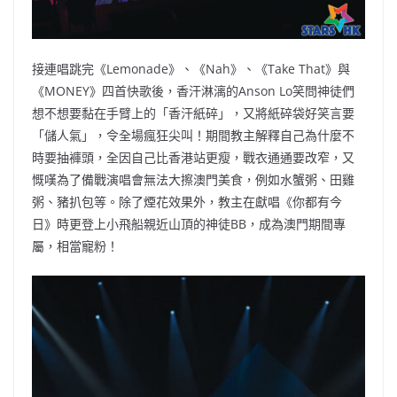
接連唱跳完《Lemonade》、《Nah》、《Take That》與
《MONEY》四首快歌後，香汗淋漓的Anson Lo笑問神徒們
想不想要黏在手臂上的「香汗紙碎」，又將紙碎袋好笑言要
「儲人氣」，令全場瘋狂尖叫！期間教主解釋自己為什麼不
時要抽褲頭，全因自己比香港站更瘦，戰衣通通要改窄，又
慨嘆為了備戰演唱會無法大擦澳門美食，例如水蟹粥、田雞
粥、豬扒包等。除了煙花效果外，教主在獻唱《你都有今
日》時更登上小飛船親近山頂的神徒BB，成為澳門期間專
屬，相當寵粉！