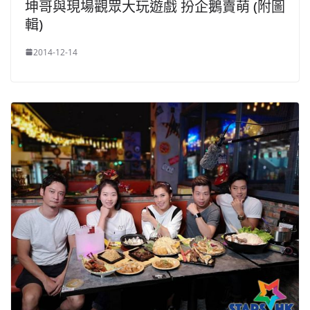
坤哥與現場觀眾大玩遊戲 扮企鵝賣萌 (附圖
輯)
2014-12-14