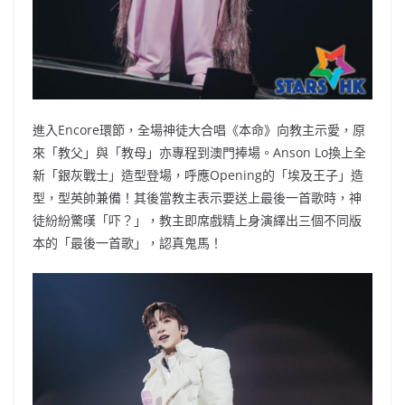
進入Encore環節，全場神徒大合唱《本命》向教主示愛，原
來「教父」與「教母」亦專程到澳門捧場。Anson Lo換上全
新「銀灰戰士」造型登場，呼應Opening的「埃及王子」造
型，型英帥兼備！其後當教主表示要送上最後一首歌時，神
徒紛紛驚嘆「吓？」，教主即席戲精上身演繹出三個不同版
本的「最後一首歌」，認真鬼馬！