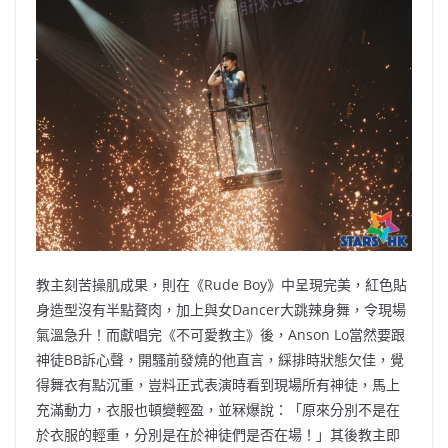
教主刻苦操肌成果，則在《Rude Boy》中呈現完美，紅色貼
身造型沒有半點贅肉，加上與女Dancer大跳辣身舞，令現場
氣溫急升！而獻唱完《不可愛教主》後，Anson Lo當然要跟
神徒BB訴心聲，開騷前發燒的他直言，綵排時狀態欠佳，覺
得舞衣有點沉重，豈料正式表演時看到現場所有神徒，馬上
充滿動力，衣服也頓變輕盈，並冧爆說：「原來分別不是在
於衣服的輕重，分別是在於神徒們是否在場！」其後教主即