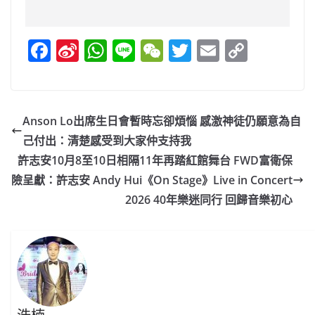
F
Si
W
Li
W
T
E
C
a
n
h
n
e
w
m
o
c
a
at
e
C
itt
ai
p
e
W
s
h
er
l
y
Anson Lo出席生日會暫時忘卻煩惱 感激神徒仍願意為自
b
ei
A
at
Li
己付出：清楚感受到大家仲支持我
o
b
p
n
許志安10月8至10日相隔11年再踏紅館舞台 FWD富衛保
o
o
p
k
險呈獻：許志安 Andy Hui《On Stage》Live in Concert
2026 40年樂迷同行 回歸音樂初心
k