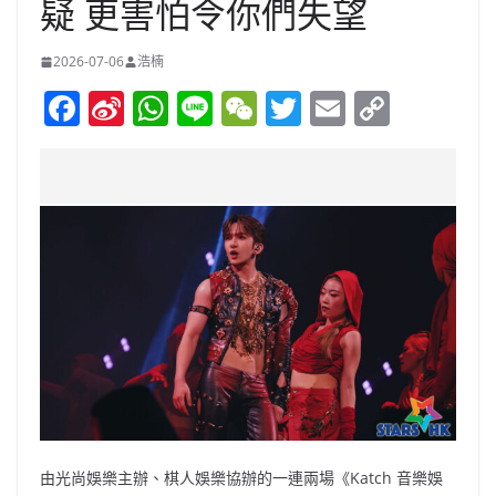
疑 更害怕令你們失望
2026-07-06
浩楠
F
Si
W
Li
W
T
E
C
a
n
h
n
e
w
m
o
c
a
at
e
C
itt
ai
p
e
W
s
h
er
l
y
b
ei
A
at
Li
o
b
p
n
o
o
p
k
k
由光尚娛樂主辦、棋人娛樂協辦的一連兩場《Katch 音樂娛