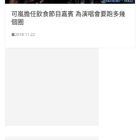
可嵐擔任飲食節目嘉賓 為演唱會要跑多幾
個圈
2018-11-22