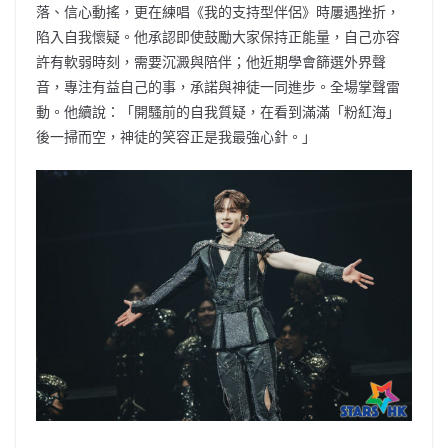
落、信心動搖，更在練唱《我的支持型伴侶》時屢遇挫折，
陷入自我懷疑。他承認即使鼓勵大家保持正能量，自己亦容
許有軟弱時刻，需要沉澱與陪伴；他近期學會篩選外界聲
音，專注有益自己的事，承諾與神徒一同進步。全場掌聲雷
動。他續說：「開騷前的自我質疑，在看到滿滿「粉紅海」
後一掃而空，神徒的笑容正是我最強心針。」