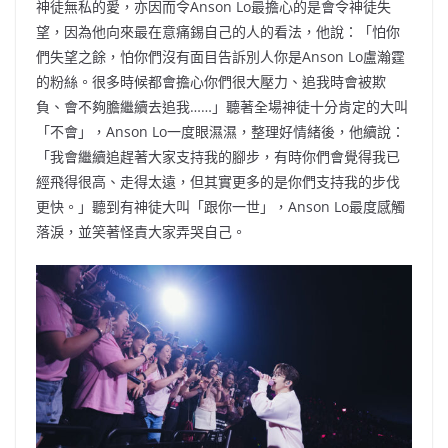
神徒無私的愛，亦因而令Anson Lo最擔心的是會令神徒失
望，因為他向來最在意痛錫自己的人的看法，他說：「怕你
們失望之餘，怕你們沒有面目告訴別人你是Anson Lo盧瀚霆
的粉絲。很多時候都會擔心你們很大壓力、追我時會被欺
負、會不夠膽繼續去追我……」聽著全場神徒十分肯定的大叫
「不會」，Anson Lo一度眼濕濕，整理好情緒後，他續說：
「我會繼續追趕著大家支持我的腳步，有時你們會覺得我已
經飛得很高、走得太遠，但其實更多的是你們支持我的步伐
更快。」聽到有神徒大叫「跟你一世」，Anson Lo最度感觸
落淚，並笑著怪責大家弄哭自己。