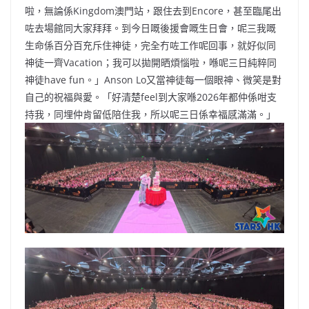
啦，無論係Kingdom澳門站，跟住去到Encore，甚至臨尾出
咗去場館同大家拜拜。到今日嘅後援會嘅生日會，呢三我嘅
生命係百分百充斥住神徒，完全冇咗工作呢回事，就好似同
神徒一齊Vacation；我可以拋開晒煩惱啦，喺呢三日純粹同
神徒have fun。」Anson Lo又當神徒每一個眼神、微笑是對
自己的祝福與愛。「好清楚feel到大家喺2026年都仲係咁支
持我，同埋仲肯留低陪住我，所以呢三日係幸福感滿滿。」