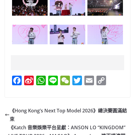
F
Si
W
Li
W
T
E
C
a
n
h
n
e
w
m
o
c
a
at
e
C
itt
ai
p
e
W
s
h
er
l
y
《Hong Kong’s Next Top Model 2026》總決賽圓滿結
b
ei
A
at
Li
束
o
b
p
n
《Katch 音樂娛樂平台呈獻：ANSON LO “KINGDOM”