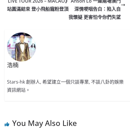
o
o
p
k
LIVE TOUR 2026 – MACAO》 Anson Lo 一連兩場澳門
站圓滿結束 登小飛船寵粉登頂 深情哽咽告白：陷入自
k
我懷疑 更害怕令你們失望
浩楠
Stars-hk 創辦人, 希望建立一個只談專業, 不談八卦的娛樂
資訊網站。
You May Also Like