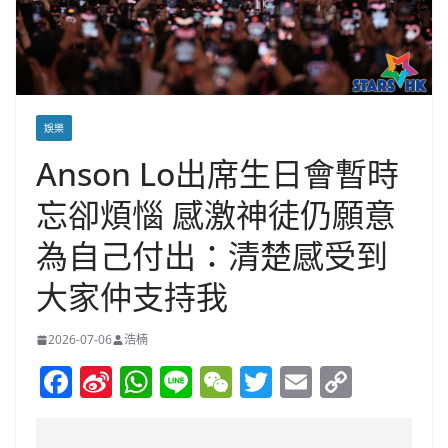
娛樂
Anson Lo出席生日會暫時
忘卻煩惱 感激神徒仍願意
為自己付出：清楚感受到
大家仲支持我
2026-07-06
浩楠
F
Si
W
Li
W
T
E
C
a
n
h
n
e
w
m
o
c
a
at
e
C
itt
ai
p