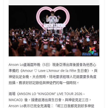
e
W
s
h
er
l
y
b
ei
A
at
Li
o
b
p
n
o
o
p
k
k
Anson Lo盧瀚霆昨晚（5日）現身亞博出席後援會為他悉心
準備的《Amour ♡ Love L’Amour de la Fête 生日會》，與
神徒玩足全晚，大合照時，特地要求經理人花姐要要多角度
拍攝，務求好好記錄低與神徒們的每一個時刻。
兩場《ANSON LO “KINGDOM” LIVE TOUR 2026 –
MACAO》後，接連返港出席生日會，與神徒見足三日，
Anson Lo表示已完全充滿電：「呢三日我都見到好多神徒