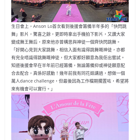
生日會上，Anson Lo首次看到後援會籌備半年多的「快閃跳
舞」影片，驚喜之餘，更即時拿出手機拍下影片，又讚大家
變成舞王舞后，原來他亦曾構思與神徒一個齊快閃跳舞。
「好開心見到大家跳舞，相信入面有識得跳舞嘅神徒，亦都
有完全唔識得跳舞嘅神徒，但大家都好願意為我佢出嘗試。
知道後援會早在半年前已經籌備，無論籌備抑或神徒願意配
合去配合，真係好感動！幾年前我有同花姐講過，想做一個
萬人dance challenge，但最後因為工作檔期擱置咗，希望將
來有機會可以實行。」