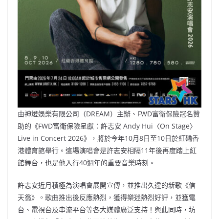
由神燈娛樂有限公司（DREAM）主辦、FWD富衛保險冠名贊
助的《FWD富衛保險呈獻：許志安 Andy Hui〈On Stage〉
Live in Concert 2026》，將於今年10月8日至10日於紅磡香
港體育館舉行。這場演唱會是許志安相隔11年後再度踏上紅
館舞台，也是他入行40週年的重要音樂時刻。
許志安近月積極為演唱會展開宣傳，並推出久違的新歌《信
天翁》。歌曲推出後反應熱烈，獲得樂迷熱烈好評，並獲電
台、電視台及串流平台等各大媒體廣泛支持！與此同時，坊