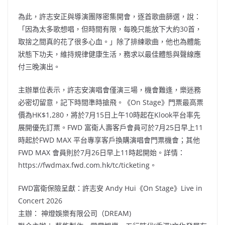
為此，許志安正與導演團隊密集開會，逐首歌曲篩選，說：
「因為太多歌想唱，但時間有限，每晚只能放下大約30首，
取捨之間真的花了很多心血。」除了排練歌曲，他也為體能
狀態下功夫，維持規律健康生活，務求以最佳體態與聲線應
付三晚演出。
主辦單位表示，許志安演唱會僅演三場，機會難逢，樂迷務
必密切留意，記下時間準時搶飛。《On Stage》門票最高票
價為HK$1,280，將於7月15日上午10時起在Klook平台率先
展開優先訂票。FWD 富衛人壽客戶會員可於7月25日早上11
時起於FWD MAX 平台專享客戶換購演唱會門票機會；其他
FWD MAX 會員則於7月26日早上11時起開始。詳情：
https://fwdmax.fwd.com.hk/tc/ticketing。
FWD富衛保險呈獻：許志安 Andy Hui《On Stage》Live in
Concert 2026
主辦： 神燈娛樂有限公司（DREAM)