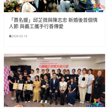
「賈名媛」邱芷微與陳志忠 新婚後首個情
人節 與義工攜手行善傳愛
2026-02-16