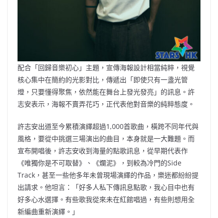
配合「回歸音樂初心」主題，宣傳海報設計相當純粹，視覺
核心集中在簡約的光影對比，傳遞出「即使只有一盞光管
燈，只要懂得聚焦，依然能在舞台上發光發亮」的訊息。許
志安表示，海報不賣弄花巧，正代表他對音樂的純粹態度。
許志安出道至今累積演繹超過1,000首歌曲，橫跨不同年代與
風格，要從中挑選三場演出的曲目，本身就是一大難題。而
宣布開唱後，許志安收到海量的點歌訊息，從早期代表作
《唯獨你是不可取替》、《爛泥》，到較為冷門的Side
Track，甚至一些他多年未曾現場演繹的作品，樂迷都紛紛提
出請求。他坦言：「好多人私下傳訊息點歌，我心目中也有
好多心水選擇。有些歌我從來未在紅館唱過，有些則想用全
新編曲重新演繹。」