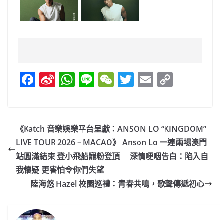
F
Si
W
Li
W
T
E
C
a
n
h
n
e
w
m
o
c
a
at
e
C
itt
ai
p
e
W
s
h
er
l
y
《Katch 音樂娛樂平台呈獻：ANSON LO “KINGDOM”
b
ei
A
at
Li
LIVE TOUR 2026 – MACAO》 Anson Lo 一連兩場澳門
o
b
p
n
站圓滿結束 登小飛船寵粉登頂 深情哽咽告白：陷入自
o
o
p
k
我懷疑 更害怕令你們失望
陸海悠 Hazel 校園巡禮：青春共鳴，歌聲傳遞初心
k